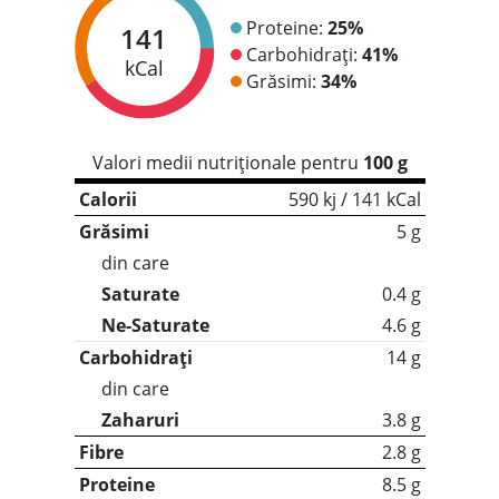
Proteine:
25%
141
Carbohidrați:
41%
kCal
Grăsimi:
34%
Valori medii nutriționale pentru
100 g
Calorii
590 kj / 141 kCal
Grăsimi
5 g
din care
Saturate
0.4 g
Ne-Saturate
4.6 g
Carbohidrați
14 g
din care
Zaharuri
3.8 g
Fibre
2.8 g
Proteine
8.5 g