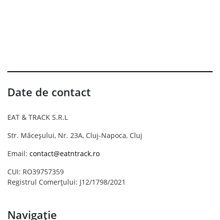
Date de contact
EAT & TRACK S.R.L
Str. Măceșului, Nr. 23A, Cluj-Napoca, Cluj
Email:
contact@eatntrack.ro
CUI: RO39757359
Registrul Comerțului: J12/1798/2021
Navigație