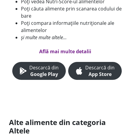
Poți vedea Nutri-Score-ul alimentelor
Poți căuta alimente prin scanarea codului de
bare
Poți compara informațiile nutriționale ale
alimentelor
și multe multe altele...
Află mai multe detalii
Descarcă din
Descarcă din
Google Play
App Store
Alte alimente din categoria
Altele