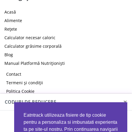
Acasă
Alimente
Rețete
Calculator necesar caloric
Calculator grăsime corporală
Blog
Manual Platformă Nutriționiști
Contact
Termeni și condiții
Politica Cookie
Politica de confidențialitate
×
CODURI DE REDUCERE
Eatntrack utilizeaza fisiere de tip cookie
MYPROTEIN
pentru a personaliza si imbunatati experienta
ta pe site-ul nostru. Prin continuarea navigarii