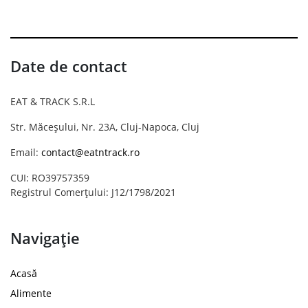
Date de contact
EAT & TRACK S.R.L
Str. Măceșului, Nr. 23A, Cluj-Napoca, Cluj
Email:
contact@eatntrack.ro
CUI: RO39757359
Registrul Comerțului: J12/1798/2021
Navigație
Acasă
Alimente