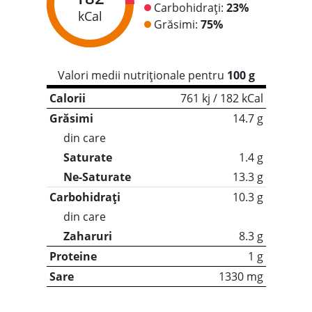
Carbohidrați:
23%
kCal
Grăsimi:
75%
Valori medii nutriționale pentru
100 g
Calorii
761 kj / 182 kCal
Grăsimi
14.7 g
din care
Saturate
1.4 g
Ne-Saturate
13.3 g
Carbohidrați
10.3 g
din care
Zaharuri
8.3 g
Proteine
1 g
Sare
1330 mg