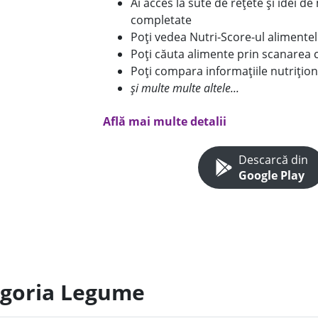
Ai acces la sute de rețete și idei d
completate
Poți vedea Nutri-Score-ul alimente
Poți căuta alimente prin scanarea 
Poți compara informațiile nutrițion
și multe multe altele...
Află mai multe detalii
Descarcă din
Google Play
egoria Legume