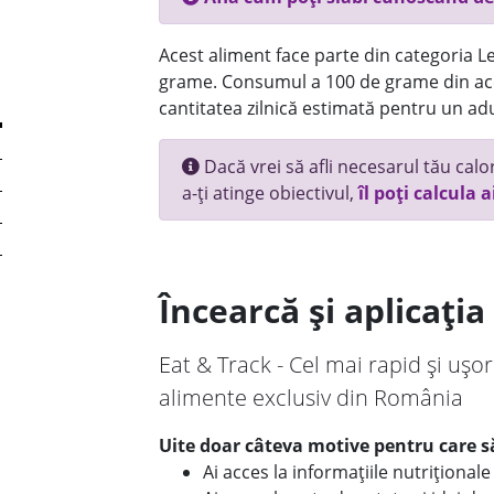
Acest aliment face parte din categoria Le
grame. Consumul a 100 de grame din ace
cantitatea zilnică estimată pentru un adu
Dacă vrei să afli necesarul tău calori
a-ți atinge obiectivul,
îl poți calcula a
Încearcă și aplicați
Eat & Track - Cel mai rapid și ușor
alimente exclusiv din România
Uite doar câteva motive pentru care să
Ai acces la informațiile nutriționa