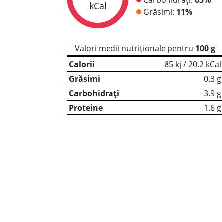
kCal
Grăsimi:
11%
Valori medii nutriționale pentru
100 g
Calorii
85 kj / 20.2 kCal
Grăsimi
0.3 g
Carbohidrați
3.9 g
Proteine
1.6 g