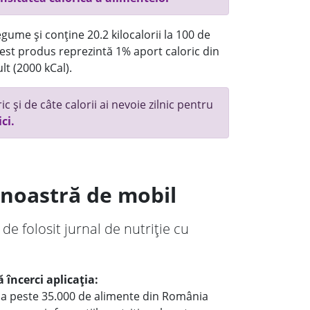
gume și conține 20.2 kilocalorii la 100 de
st produs reprezintă 1% aport caloric din
lt (2000 kCal).
c și de câte calorii ai nevoie zilnic pentru
ici.
a noastră de mobil
 de folosit jurnal de nutriție cu
 încerci aplicația:
le a peste 35.000 de alimente din România