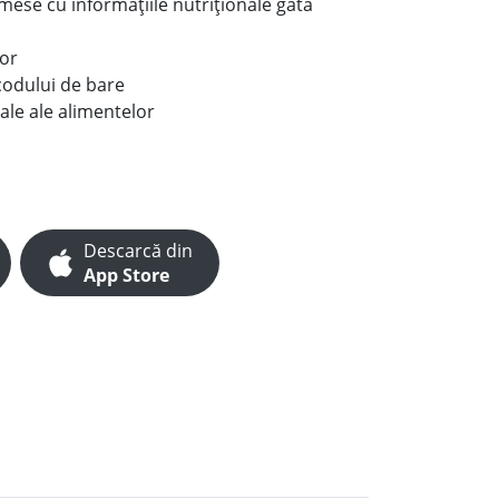
e mese cu informațiile nutriționale gata
lor
codului de bare
ale ale alimentelor
Descarcă din
App Store