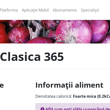
(current)
(current)
Platforma
Aplicație Mobil
Abonamente
Specialiști
 Clasica 365
le
Informații aliment
Densitatea calorică:
Foarte mica (0.2kC
Află cum poți slăbi cunoscând de