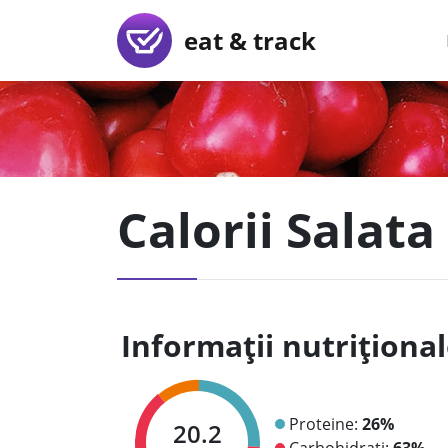
eat & track
Calorii Salata
Informații nutriționa
Proteine:
26%
20.2
Carbohidrați:
63%