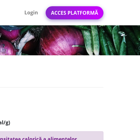
Login
ACCES PLATFORMĂ
al/g)
nsitatea calorică a alimentelor