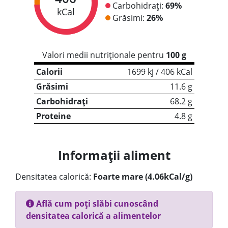
Carbohidrați:
69%
kCal
Grăsimi:
26%
Valori medii nutriționale pentru
100 g
Calorii
1699 kj / 406 kCal
Grăsimi
11.6 g
Carbohidrați
68.2 g
Proteine
4.8 g
Informații aliment
Densitatea calorică:
Foarte mare (4.06kCal/g)
Află cum poți slăbi cunoscând
densitatea calorică a alimentelor