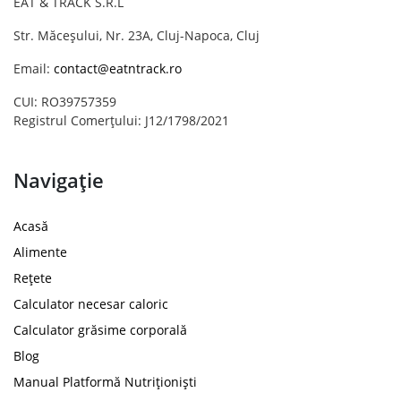
EAT & TRACK S.R.L
Str. Măceșului, Nr. 23A, Cluj-Napoca, Cluj
Email:
contact@eatntrack.ro
CUI: RO39757359
Registrul Comerțului: J12/1798/2021
Navigație
Acasă
Alimente
Rețete
Calculator necesar caloric
Calculator grăsime corporală
Blog
Manual Platformă Nutriționiști