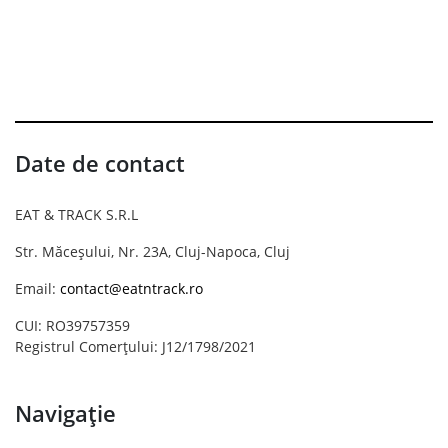
Date de contact
EAT & TRACK S.R.L
Str. Măceșului, Nr. 23A, Cluj-Napoca, Cluj
Email:
contact@eatntrack.ro
CUI: RO39757359
Registrul Comerțului: J12/1798/2021
Navigație