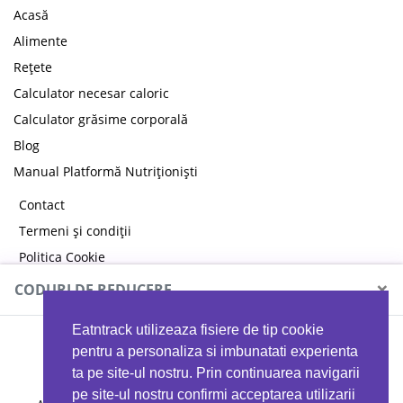
Acasă
Alimente
Rețete
Calculator necesar caloric
Calculator grăsime corporală
Blog
Manual Platformă Nutriționiști
Contact
Termeni și condiții
Politica Cookie
Politica de confidențialitate
×
CODURI DE REDUCERE
Eatntrack utilizeaza fisiere de tip cookie
MYPROTEIN
pentru a personaliza si imbunatati experienta
ta pe site-ul nostru. Prin continuarea navigarii
pe site-ul nostru confirmi acceptarea utilizarii