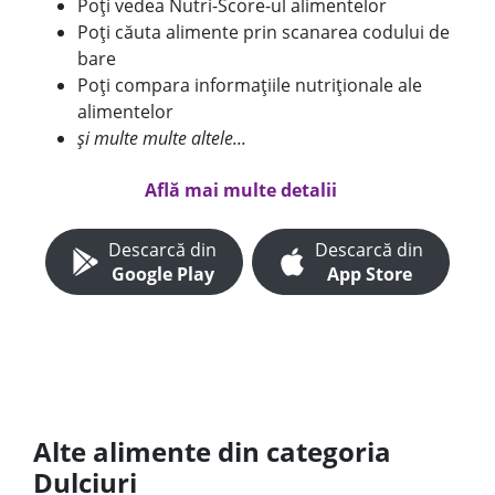
Poți vedea Nutri-Score-ul alimentelor
Poți căuta alimente prin scanarea codului de
bare
Poți compara informațiile nutriționale ale
alimentelor
și multe multe altele...
Află mai multe detalii
Descarcă din
Descarcă din
Google Play
App Store
Alte alimente din categoria
Dulciuri