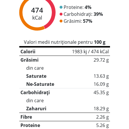
Proteine:
4%
474
Carbohidrați:
39%
kCal
Grăsimi:
57%
Valori medii nutriționale pentru
100 g
Calorii
1983 kj / 474 kCal
Grăsimi
29.72 g
din care
Saturate
13.63 g
Ne-Saturate
16.09 g
Carbohidrați
45.35 g
din care
Zaharuri
18.29 g
Fibre
2.26 g
Proteine
5.26 g