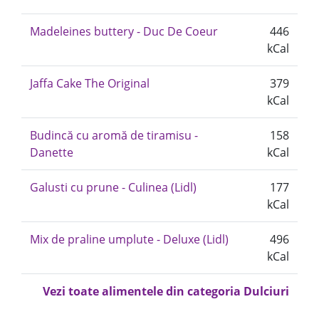
Madeleines buttery - Duc De Coeur
446
kCal
Jaffa Cake The Original
379
kCal
Budincă cu aromă de tiramisu -
158
Danette
kCal
Galusti cu prune - Culinea (Lidl)
177
kCal
Mix de praline umplute - Deluxe (Lidl)
496
kCal
Vezi toate alimentele din categoria Dulciuri