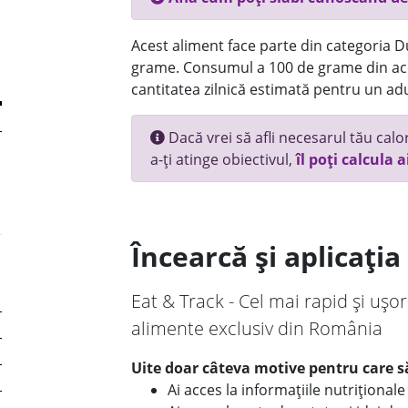
Acest aliment face parte din categoria Dul
grame. Consumul a 100 de grame din ace
cantitatea zilnică estimată pentru un adu
Dacă vrei să afli necesarul tău calori
a-ți atinge obiectivul,
îl poți calcula a
Încearcă și aplicați
Eat & Track - Cel mai rapid și ușor
alimente exclusiv din România
Uite doar câteva motive pentru care să
Ai acces la informațiile nutriționa