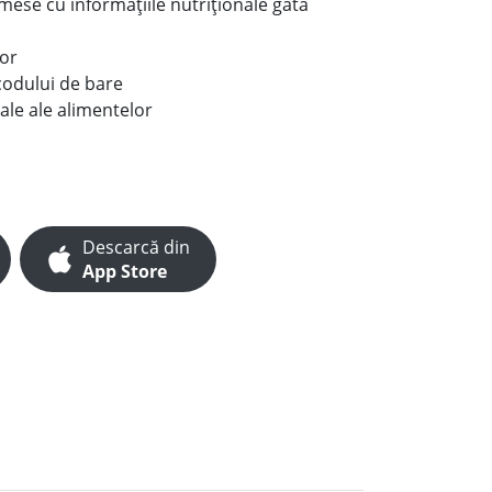
e mese cu informațiile nutriționale gata
lor
codului de bare
ale ale alimentelor
Descarcă din
App Store