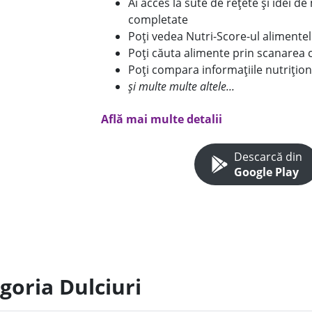
Ai acces la sute de rețete și idei d
completate
Poți vedea Nutri-Score-ul alimente
Poți căuta alimente prin scanarea 
Poți compara informațiile nutrițion
și multe multe altele...
Află mai multe detalii
Descarcă din
Google Play
goria Dulciuri