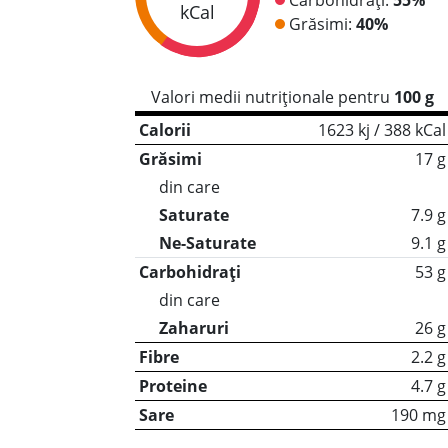
kCal
Grăsimi:
40%
Valori medii nutriționale pentru
100 g
Calorii
1623 kj / 388 kCal
Grăsimi
17 g
din care
Saturate
7.9 g
Ne-Saturate
9.1 g
Carbohidrați
53 g
din care
Zaharuri
26 g
Fibre
2.2 g
Proteine
4.7 g
Sare
190 mg