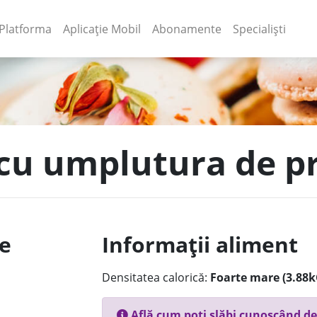
(current)
(current)
Platforma
Aplicație Mobil
Abonamente
Specialiști
 cu umplutura de pr
le
Informații aliment
Densitatea calorică:
Foarte mare (3.88k
Află cum poți slăbi cunoscând de