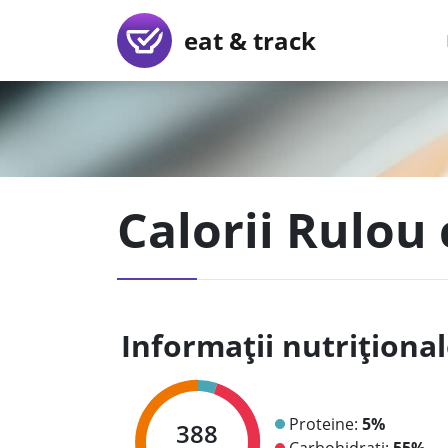
eat & track
Calorii Rulou
Informații nutriționa
Proteine:
5%
388
Carbohidrați:
55%