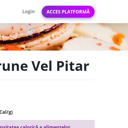
Login
ACCES PLATFORMĂ
une Vel Pitar
Cal/g)
nsitatea calorică a alimentelor