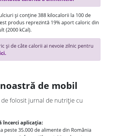
ciuri și conține 388 kilocalorii la 100 de
st produs reprezintă 19% aport caloric din
lt (2000 kCal).
c și de câte calorii ai nevoie zilnic pentru
ici.
a noastră de mobil
 de folosit jurnal de nutriție cu
 încerci aplicația:
le a peste 35.000 de alimente din România