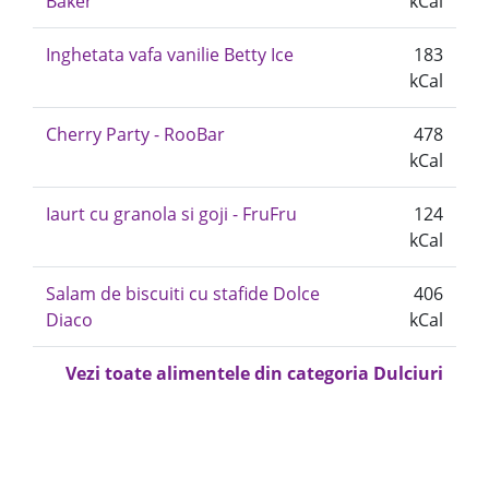
Baker
kCal
Inghetata vafa vanilie Betty Ice
183
kCal
Cherry Party - RooBar
478
kCal
Iaurt cu granola si goji - FruFru
124
kCal
Salam de biscuiti cu stafide Dolce
406
Diaco
kCal
Vezi toate alimentele din categoria Dulciuri