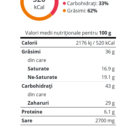
Carbohidrați:
33%
kCal
Grăsimi:
62%
Valori medii nutriționale pentru
100 g
Calorii
2176 kj / 520 kCal
Grăsimi
36 g
din care
Saturate
16.9 g
Ne-Saturate
19.1 g
Carbohidrați
43 g
din care
Zaharuri
29 g
Proteine
6.1 g
Sare
2700 mg