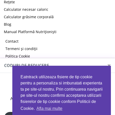
Rețete
Calculator necesar caloric
Calculator grăsime corporală
Blog
Manual Platformă Nutriționiști
Contact
Termeni și condiții
Politica Cookie
Politica de confidențialitate
×
CODURI DE REDUCERE
Eatntrack utilizeaza fisiere de tip cookie
MYPROTEIN
pentru a personaliza si imbunatati experienta
ta pe site-ul nostru. Prin continuarea navigarii
pe site-ul nostru confirmi acceptarea utilizarii
Ai
40%
reducere la orice comandă folosind codul
fisierelor de tip cookie conform Politicii de
EATTRACK
Cookie.
Afla mai multe