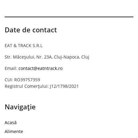
Date de contact
EAT & TRACK S.R.L
Str. Măceșului, Nr. 23A, Cluj-Napoca, Cluj
Email:
contact@eatntrack.ro
CUI: RO39757359
Registrul Comerțului: J12/1798/2021
Navigație
Acasă
Alimente