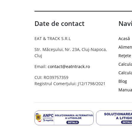
Date de contact
Navi
EAT & TRACK S.R.L
Acasă
Alimen
Str. Măceșului, Nr. 23A, Cluj-Napoca,
Cluj
Rețete
Calcul
Email:
contact@eatntrack.ro
Calcul
CUI: RO39757359
Blog
Registrul Comerțului: J12/1798/2021
Manual