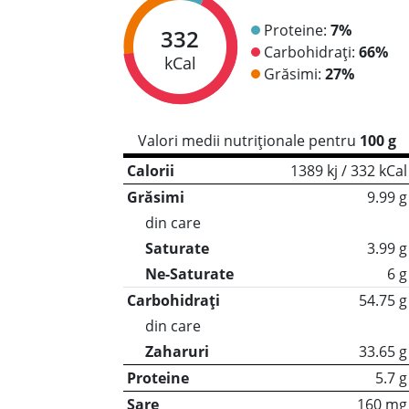
Proteine:
7%
332
Carbohidrați:
66%
kCal
Grăsimi:
27%
Valori medii nutriționale pentru
100 g
Calorii
1389 kj / 332 kCal
Grăsimi
9.99 g
din care
Saturate
3.99 g
Ne-Saturate
6 g
Carbohidrați
54.75 g
din care
Zaharuri
33.65 g
Proteine
5.7 g
Sare
160 mg