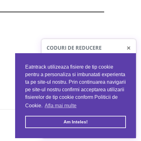
×
CODURI DE REDUCERE
Eatntrack utilizeaza fisiere de tip cookie
O41
MYPROTEIN
pentru a personaliza si imbunatati experienta
ta pe site-ul nostru. Prin continuarea navigarii
 orice comandă
Ai
40%
reducere la orice comandă
pe site-ul nostru confirmi acceptarea utilizarii
EATNTRACK
folosind codul
EATTRACK
fisierelor de tip cookie conform Politicii de
Cookie.
Afla mai multe
acum
Profită acum
Am Inteles!
Copyright © 2026 EAT & TRACK S.R.L