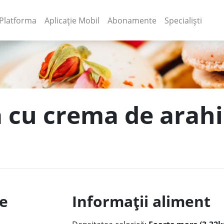
(current)
(current)
Platforma
Aplicație Mobil
Abonamente
Specialiști
a cu crema de arahi
le
Informații aliment