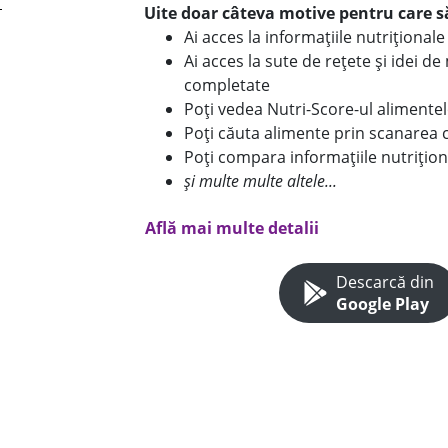
Uite doar câteva motive pentru care să
Ai acces la informațiile nutriționa
Ai acces la sute de rețete și idei d
completate
Poți vedea Nutri-Score-ul alimente
Poți căuta alimente prin scanarea 
Poți compara informațiile nutrițion
și multe multe altele...
Află mai multe detalii
Descarcă din
Google Play