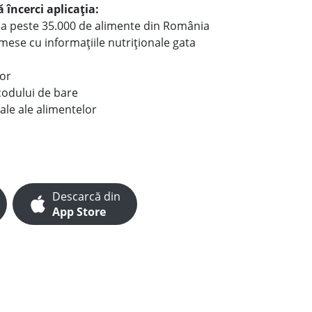
 încerci aplicația:
le a peste 35.000 de alimente din România
e mese cu informațiile nutriționale gata
lor
codului de bare
ale ale alimentelor
Descarcă din
App Store