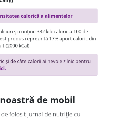
Cal/g)
nsitatea calorică a alimentelor
ciuri și conține 332 kilocalorii la 100 de
st produs reprezintă 17% aport caloric din
lt (2000 kCal).
c și de câte calorii ai nevoie zilnic pentru
ici.
a noastră de mobil
 de folosit jurnal de nutriție cu