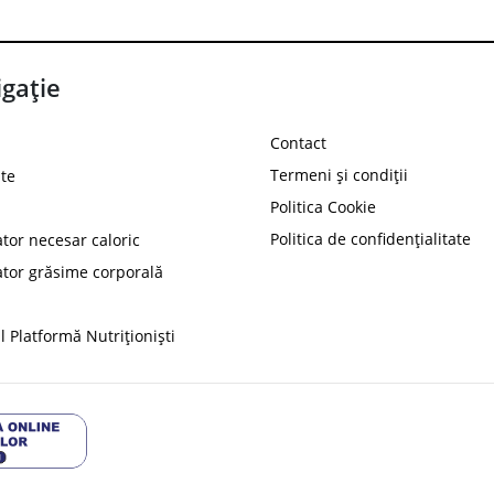
gație
Contact
Termeni și condiții
te
Politica Cookie
Politica de confidențialitate
ator necesar caloric
PROT
ator grăsime corporală
Ai
10%
reducere la
folosind codul
 Platformă Nutriționiști
Profită 