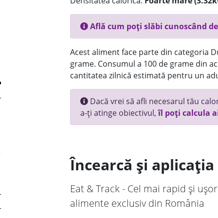
Densitatea calorică:
Foarte mare (3.32k
Află cum poți slăbi cunoscând de
Acest aliment face parte din categoria Dul
grame. Consumul a 100 de grame din ace
cantitatea zilnică estimată pentru un adu
Dacă vrei să afli necesarul tău calori
a-ți atinge obiectivul,
îl poți calcula a
Încearcă și aplicați
Eat & Track - Cel mai rapid și ușor
alimente exclusiv din România