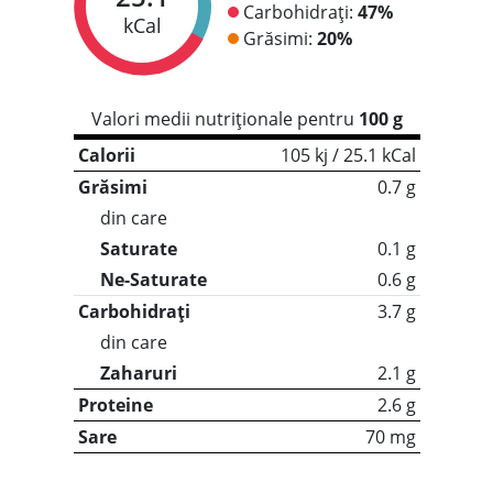
Carbohidrați:
47%
kCal
Grăsimi:
20%
Valori medii nutriționale pentru
100 g
Calorii
105 kj / 25.1 kCal
Grăsimi
0.7 g
din care
Saturate
0.1 g
Ne-Saturate
0.6 g
Carbohidrați
3.7 g
din care
Zaharuri
2.1 g
Proteine
2.6 g
Sare
70 mg