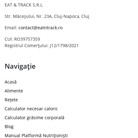
EAT & TRACK S.R.L
Str. Măceșului, Nr. 23A, Cluj-Napoca, Cluj
Email:
contact@eatntrack.ro
CUI: RO39757359
Registrul Comerțului: J12/1798/2021
Navigație
Acasă
Alimente
Rețete
Calculator necesar caloric
Calculator grăsime corporală
Blog
Manual Platformă Nutriționiști