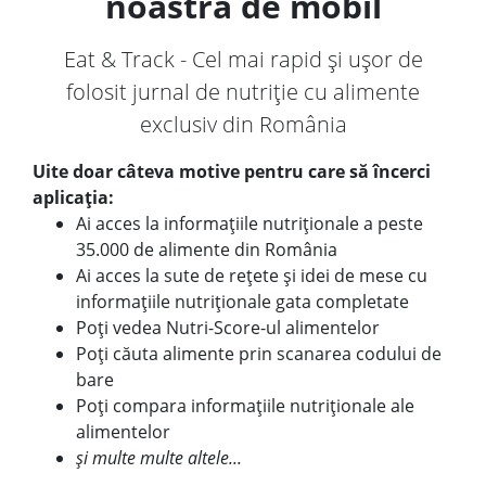
noastră de mobil
Eat & Track - Cel mai rapid și ușor de
folosit jurnal de nutriție cu alimente
exclusiv din România
Uite doar câteva motive pentru care să încerci
aplicația:
Ai acces la informațiile nutriționale a peste
35.000 de alimente din România
Ai acces la sute de rețete și idei de mese cu
informațiile nutriționale gata completate
Poți vedea Nutri-Score-ul alimentelor
Poți căuta alimente prin scanarea codului de
bare
Poți compara informațiile nutriționale ale
alimentelor
și multe multe altele...