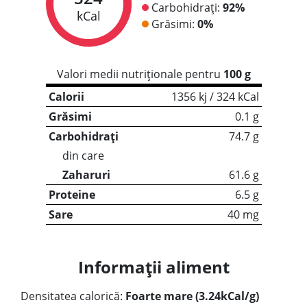
Carbohidrați:
92%
kCal
Grăsimi:
0%
Valori medii nutriționale pentru
100 g
Calorii
1356 kj / 324 kCal
Grăsimi
0.1 g
Carbohidrați
74.7 g
din care
Zaharuri
61.6 g
Proteine
6.5 g
Sare
40 mg
Informații aliment
Densitatea calorică:
Foarte mare (3.24kCal/g)