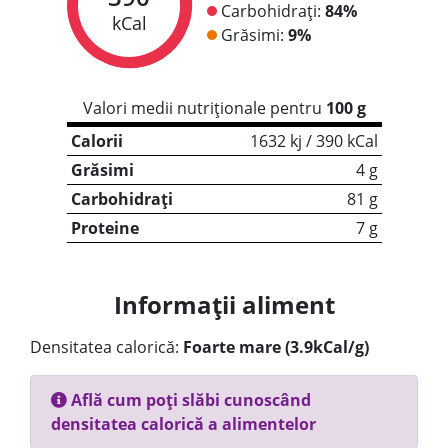
Carbohidrați:
84%
kCal
Grăsimi:
9%
Valori medii nutriționale pentru
100 g
Calorii
1632 kj / 390 kCal
Grăsimi
4 g
Carbohidrați
81 g
Proteine
7 g
Informații aliment
Densitatea calorică:
Foarte mare (3.9kCal/g)
Află cum poți slăbi cunoscând
densitatea calorică a alimentelor