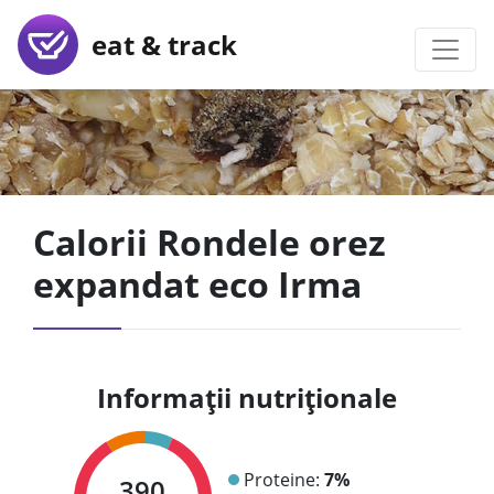
eat & track
Calorii Rondele orez
expandat eco Irma
Informații nutriționale
Proteine:
7%
390