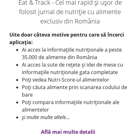
Eat & Track - Cel mai rapid și ușor de
folosit jurnal de nutriție cu alimente
exclusiv din România
Uite doar câteva motive pentru care să încerci
aplicația:
Ai acces la informațiile nutriționale a peste
35.000 de alimente din România
Ai acces la sute de rețete și idei de mese cu
informațiile nutriționale gata completate
Poți vedea Nutri-Score-ul alimentelor
Poți căuta alimente prin scanarea codului de
bare
Poți compara informațiile nutriționale ale
alimentelor
și multe multe altele...
Află mai multe detalii