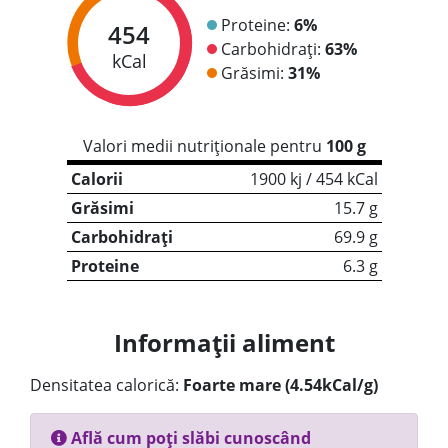
Proteine:
6%
454
Carbohidrați:
63%
kCal
Grăsimi:
31%
Valori medii nutriționale pentru
100 g
Calorii
1900 kj / 454 kCal
Grăsimi
15.7 g
Carbohidrați
69.9 g
Proteine
6.3 g
Informații aliment
Densitatea calorică:
Foarte mare (4.54kCal/g)
Află cum poți slăbi cunoscând