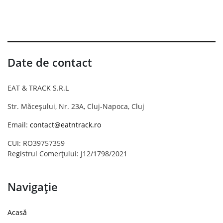
Date de contact
EAT & TRACK S.R.L
Str. Măceșului, Nr. 23A, Cluj-Napoca, Cluj
Email:
contact@eatntrack.ro
CUI: RO39757359
Registrul Comerțului: J12/1798/2021
Navigație
Acasă