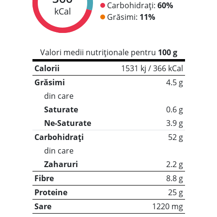
Carbohidrați:
60%
kCal
Grăsimi:
11%
Valori medii nutriționale pentru
100 g
Calorii
1531 kj / 366 kCal
Grăsimi
4.5 g
din care
Saturate
0.6 g
Ne-Saturate
3.9 g
Carbohidrați
52 g
din care
Zaharuri
2.2 g
Fibre
8.8 g
Proteine
25 g
Sare
1220 mg