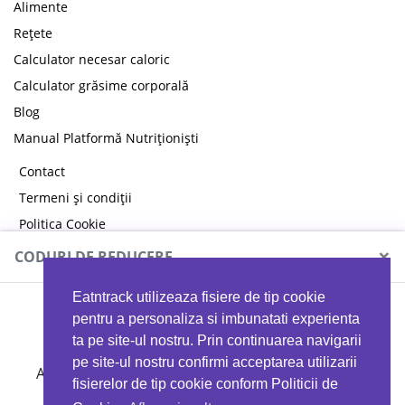
Alimente
Rețete
Calculator necesar caloric
Calculator grăsime corporală
Blog
Manual Platformă Nutriționiști
Contact
Termeni și condiții
Politica Cookie
Politica de confidențialitate
×
CODURI DE REDUCERE
Eatntrack utilizeaza fisiere de tip cookie
MYPROTEIN
pentru a personaliza si imbunatati experienta
ta pe site-ul nostru. Prin continuarea navigarii
pe site-ul nostru confirmi acceptarea utilizarii
Ai
40%
reducere la orice comandă folosind codul
fisierelor de tip cookie conform Politicii de
EATTRACK