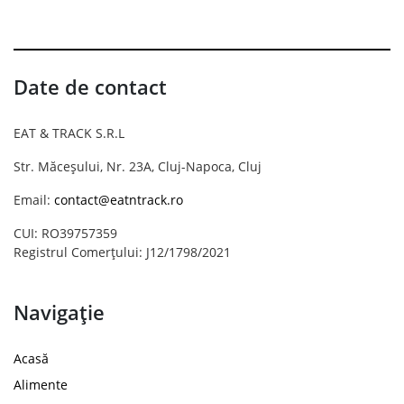
Date de contact
EAT & TRACK S.R.L
Str. Măceșului, Nr. 23A, Cluj-Napoca, Cluj
Email:
contact@eatntrack.ro
CUI: RO39757359
Registrul Comerțului: J12/1798/2021
Navigație
Acasă
Alimente