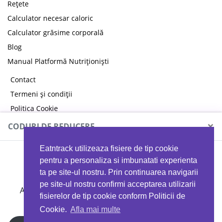
Rețete
Calculator necesar caloric
Calculator grăsime corporală
Blog
Manual Platformă Nutriționiști
Contact
Termeni și condiții
Politica Cookie
Politica de confidențialitate
×
CODURI DE REDUCERE
Eatntrack utilizeaza fisiere de tip cookie
MYPROTEIN
pentru a personaliza si imbunatati experienta
ta pe site-ul nostru. Prin continuarea navigarii
pe site-ul nostru confirmi acceptarea utilizarii
Ai
40%
reducere la orice comandă folosind codul
fisierelor de tip cookie conform Politicii de
EATTRACK
Cookie.
Afla mai multe