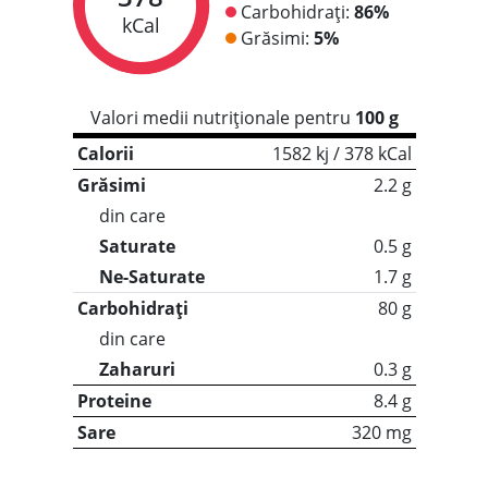
Carbohidrați:
86%
kCal
Grăsimi:
5%
Valori medii nutriționale pentru
100 g
Calorii
1582 kj / 378 kCal
Grăsimi
2.2 g
din care
Saturate
0.5 g
Ne-Saturate
1.7 g
Carbohidrați
80 g
din care
Zaharuri
0.3 g
Proteine
8.4 g
Sare
320 mg