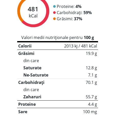
Proteine:
4%
481
Carbohidrați:
59%
kCal
Grăsimi:
37%
Valori medii nutriționale pentru
100 g
Calorii
2013 kj / 481 kCal
Grăsimi
19.9 g
din care
Saturate
12.8 g
Ne-Saturate
7.1 g
Carbohidrați
70.1 g
din care
Zaharuri
55.7 g
Proteine
4.4 g
Sare
100 mg