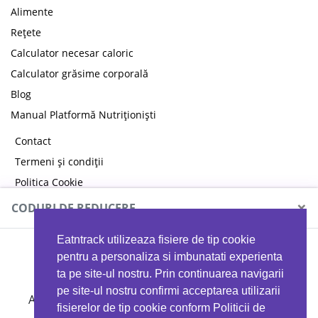
Alimente
Rețete
Calculator necesar caloric
Calculator grăsime corporală
Blog
Manual Platformă Nutriționiști
Contact
Termeni și condiții
Politica Cookie
Politica de confidențialitate
×
CODURI DE REDUCERE
Eatntrack utilizeaza fisiere de tip cookie
MYPROTEIN
pentru a personaliza si imbunatati experienta
ta pe site-ul nostru. Prin continuarea navigarii
pe site-ul nostru confirmi acceptarea utilizarii
Ai
40%
reducere la orice comandă folosind codul
fisierelor de tip cookie conform Politicii de
EATTRACK