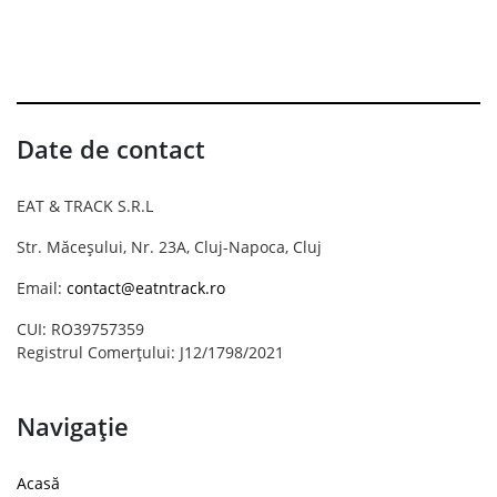
Date de contact
EAT & TRACK S.R.L
Str. Măceșului, Nr. 23A, Cluj-Napoca, Cluj
Email:
contact@eatntrack.ro
CUI: RO39757359
Registrul Comerțului: J12/1798/2021
Navigație
Acasă