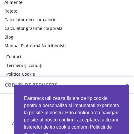
Alimente
Rețete
Calculator necesar caloric
Calculator grăsime corporală
Blog
Manual Platformă Nutriționiști
Contact
Termeni și condiții
Politica Cookie
Politica de confidențialitate
×
CODURI DE REDUCERE
Eatntrack utilizeaza fisiere de tip cookie
MYPROTEIN
pentru a personaliza si imbunatati experienta
ta pe site-ul nostru. Prin continuarea navigarii
pe site-ul nostru confirmi acceptarea utilizarii
Ai
40%
reducere la orice comandă folosind codul
fisierelor de tip cookie conform Politicii de
EATTRACK