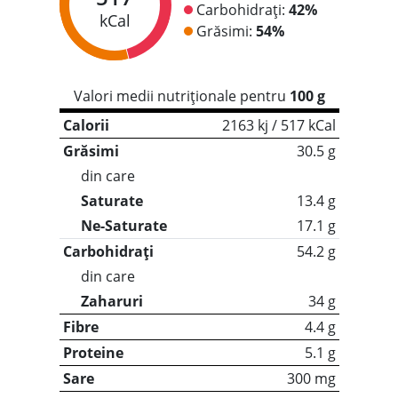
Carbohidrați:
42%
kCal
Grăsimi:
54%
Valori medii nutriționale pentru
100 g
Calorii
2163 kj / 517 kCal
Grăsimi
30.5 g
din care
Saturate
13.4 g
Ne-Saturate
17.1 g
Carbohidrați
54.2 g
din care
Zaharuri
34 g
Fibre
4.4 g
Proteine
5.1 g
Sare
300 mg