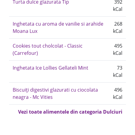
Turta dulce glazurata Tip
392
kCal
Inghetata cu aroma de vanilie si arahide
268
Moana Lux
kCal
Cookies tout cholcolat - Classic
495
(Carrefour)
kCal
Inghetata Ice Lollies Gellateli Mint
73
kCal
Biscuiți digestivi glazurati cu ciocolata
496
neagra - Mc Vities
kCal
Vezi toate alimentele din categoria Dulciuri