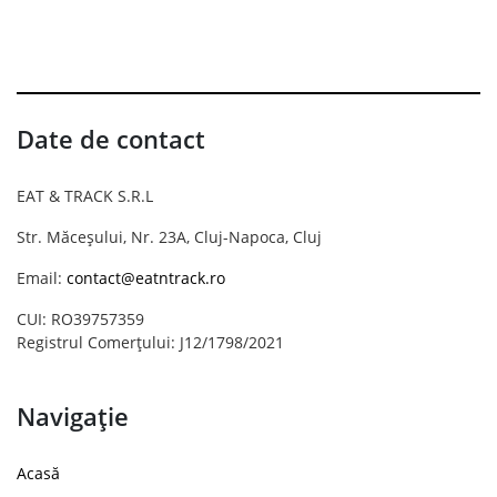
Date de contact
EAT & TRACK S.R.L
Str. Măceșului, Nr. 23A, Cluj-Napoca, Cluj
Email:
contact@eatntrack.ro
CUI: RO39757359
Registrul Comerțului: J12/1798/2021
Navigație
Acasă