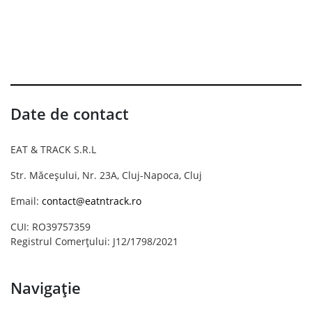
Date de contact
EAT & TRACK S.R.L
Str. Măceșului, Nr. 23A, Cluj-Napoca, Cluj
Email:
contact@eatntrack.ro
CUI: RO39757359
Registrul Comerțului: J12/1798/2021
Navigație