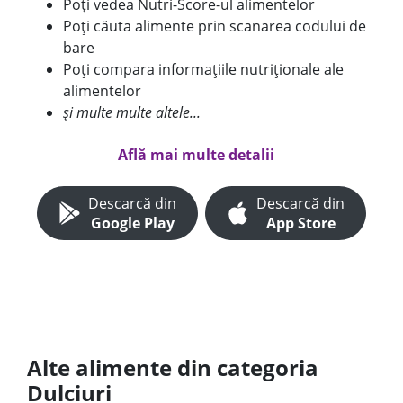
Poți vedea Nutri-Score-ul alimentelor
Poți căuta alimente prin scanarea codului de
bare
Poți compara informațiile nutriționale ale
alimentelor
și multe multe altele...
Află mai multe detalii
Descarcă din
Descarcă din
Google Play
App Store
Alte alimente din categoria
Dulciuri