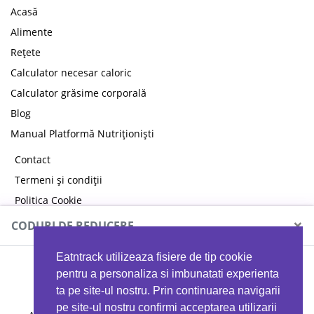
Acasă
Alimente
Rețete
Calculator necesar caloric
Calculator grăsime corporală
Blog
Manual Platformă Nutriționiști
Contact
Termeni și condiții
Politica Cookie
Politica de confidențialitate
×
CODURI DE REDUCERE
Eatntrack utilizeaza fisiere de tip cookie
MYPROTEIN
pentru a personaliza si imbunatati experienta
ta pe site-ul nostru. Prin continuarea navigarii
pe site-ul nostru confirmi acceptarea utilizarii