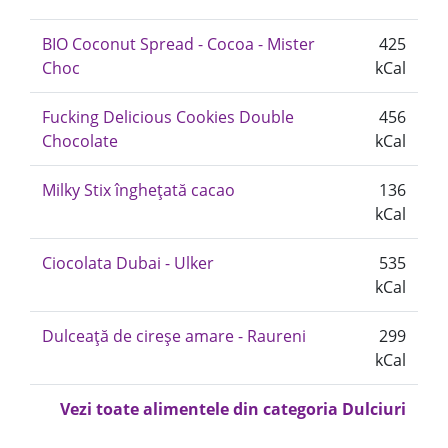
BIO Coconut Spread - Cocoa - Mister
425
Choc
kCal
Fucking Delicious Cookies Double
456
Chocolate
kCal
Milky Stix înghețată cacao
136
kCal
Ciocolata Dubai - Ulker
535
kCal
Dulceață de cireșe amare - Raureni
299
kCal
Vezi toate alimentele din categoria Dulciuri