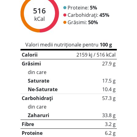
Proteine:
5%
516
Carbohidrați:
45%
kCal
Grăsimi:
50%
Valori medii nutriționale pentru
100 g
Calorii
2159 kj / 516 kCal
Grăsimi
27.9 g
din care
Saturate
17.5 g
Ne-Saturate
10.4 g
Carbohidrați
57.3 g
din care
Zaharuri
33.8 g
Fibre
3.2 g
Proteine
6.2 g