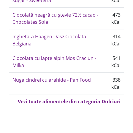
sugar - Sweeteria
kCal
Ciocolată neagră cu ștevie 72% cacao -
473
Chocolates Sole
kCal
Inghetata Haagen Dasz Ciocolata
314
Belgiana
kCal
Ciocolata cu lapte alpin Mos Craciun -
541
Milka
kCal
Nuga cindrel cu arahide - Pan Food
338
kCal
Vezi toate alimentele din categoria Dulciuri