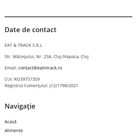
Date de contact
EAT & TRACK S.R.L
Str. Măceșului, Nr. 23A, Cluj-Napoca, Cluj
Email:
contact@eatntrack.ro
CUI: RO39757359
Registrul Comerțului: J12/1798/2021
Navigație
Acasă
Alimente