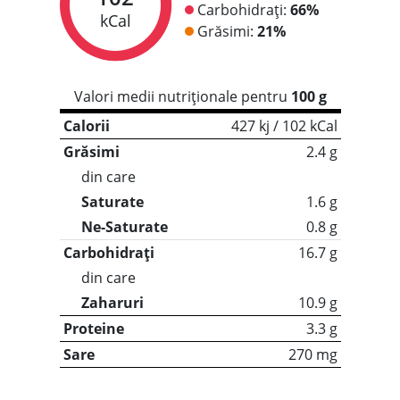
Carbohidrați:
66%
kCal
Grăsimi:
21%
Valori medii nutriționale pentru
100 g
Calorii
427 kj / 102 kCal
Grăsimi
2.4 g
din care
Saturate
1.6 g
Ne-Saturate
0.8 g
Carbohidrați
16.7 g
din care
Zaharuri
10.9 g
Proteine
3.3 g
Sare
270 mg