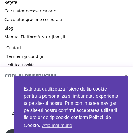
Rețete
Calculator necesar caloric
Calculator grăsime corporală
Blog
Manual Platformă Nutriționiști
Contact
Termeni și condiții
Politica Cookie
Politica de confidențialitate
×
CODURI DE REDUCERE
Eatntrack utilizeaza fisiere de tip cookie
MYPROTEIN
pentru a personaliza si imbunatati experienta
ta pe site-ul nostru. Prin continuarea navigarii
pe site-ul nostru confirmi acceptarea utilizarii
Ai
40%
reducere la orice comandă folosind codul
fisierelor de tip cookie conform Politicii de
EATTRACK
Cookie.
Afla mai multe