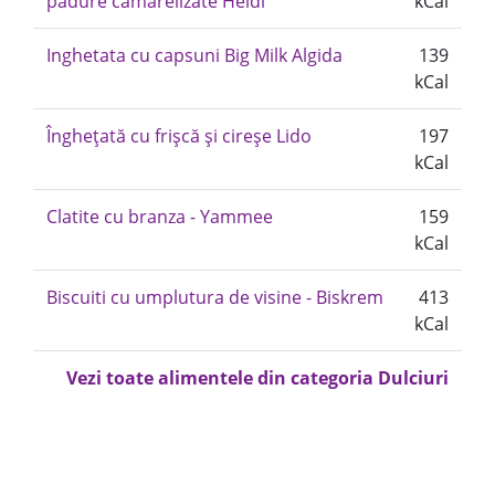
padure camarelizate Heidi
kCal
Inghetata cu capsuni Big Milk Algida
139
kCal
Înghețată cu frișcă și cireșe Lido
197
kCal
Clatite cu branza - Yammee
159
kCal
Biscuiti cu umplutura de visine - Biskrem
413
kCal
Vezi toate alimentele din categoria Dulciuri