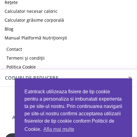
Rețete
Calculator necesar caloric
Calculator grăsime corporală
Blog
Manual Platformă Nutriționiști
Contact
Termeni și condiții
Politica Cookie
Politica de confidențialitate
×
CODURI DE REDUCERE
Eatntrack utilizeaza fisiere de tip cookie
MYPROTEIN
pentru a personaliza si imbunatati experienta
ta pe site-ul nostru. Prin continuarea navigarii
pe site-ul nostru confirmi acceptarea utilizarii
Ai
40%
reducere la orice comandă folosind codul
fisierelor de tip cookie conform Politicii de
EATTRACK
Cookie.
Afla mai multe