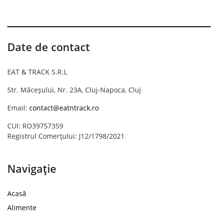
Date de contact
EAT & TRACK S.R.L
Str. Măceșului, Nr. 23A, Cluj-Napoca, Cluj
Email:
contact@eatntrack.ro
CUI: RO39757359
Registrul Comerțului: J12/1798/2021
Navigație
Acasă
Alimente