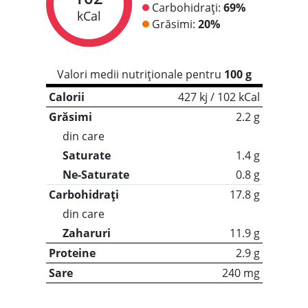
Carbohidrați:
69%
kCal
Grăsimi:
20%
Valori medii nutriționale pentru
100 g
Calorii
427 kj / 102 kCal
Grăsimi
2.2 g
din care
Saturate
1.4 g
Ne-Saturate
0.8 g
Carbohidrați
17.8 g
din care
Zaharuri
11.9 g
Proteine
2.9 g
Sare
240 mg