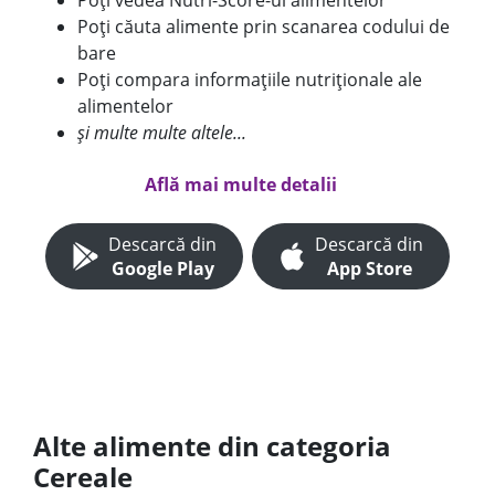
Poți vedea Nutri-Score-ul alimentelor
Poți căuta alimente prin scanarea codului de
bare
Poți compara informațiile nutriționale ale
alimentelor
și multe multe altele...
Află mai multe detalii
Descarcă din
Descarcă din
Google Play
App Store
Alte alimente din categoria
Cereale