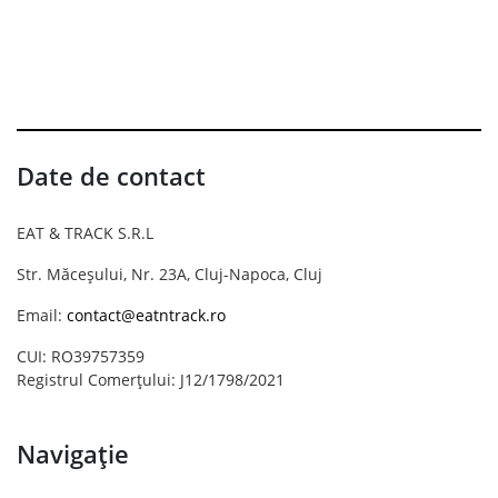
Date de contact
EAT & TRACK S.R.L
Str. Măceșului, Nr. 23A, Cluj-Napoca, Cluj
Email:
contact@eatntrack.ro
CUI: RO39757359
Registrul Comerțului: J12/1798/2021
Navigație