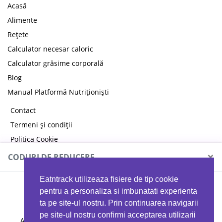
Acasă
Alimente
Rețete
Calculator necesar caloric
Calculator grăsime corporală
Blog
Manual Platformă Nutriționiști
Contact
Termeni și condiții
Politica Cookie
Politica de confidențialitate
×
CODURI DE REDUCERE
Eatntrack utilizeaza fisiere de tip cookie
MYPROTEIN
pentru a personaliza si imbunatati experienta
ta pe site-ul nostru. Prin continuarea navigarii
pe site-ul nostru confirmi acceptarea utilizarii
Ai
40%
reducere la orice comandă folosind codul