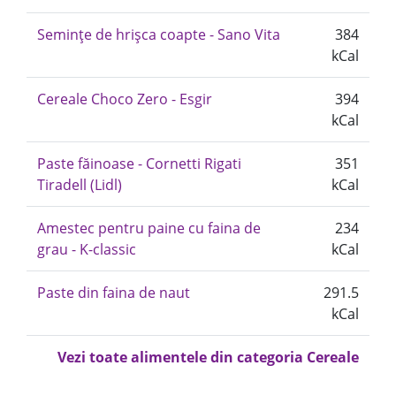
Semințe de hrișca coapte - Sano Vita
384
kCal
Cereale Choco Zero - Esgir
394
kCal
Paste făinoase - Cornetti Rigati
351
Tiradell (Lidl)
kCal
Amestec pentru paine cu faina de
234
grau - K-classic
kCal
Paste din faina de naut
291.5
kCal
Vezi toate alimentele din categoria Cereale