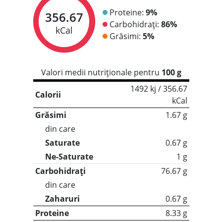
Proteine:
9%
356.67
Carbohidrați:
86%
kCal
Grăsimi:
5%
Valori medii nutriționale pentru
100 g
1492 kj / 356.67
Calorii
kCal
Grăsimi
1.67 g
din care
Saturate
0.67 g
Ne-Saturate
1 g
Carbohidrați
76.67 g
din care
Zaharuri
0.67 g
Proteine
8.33 g