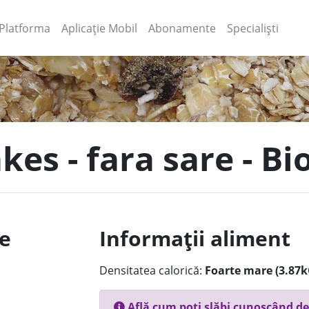
(current)
(current)
Platforma
Aplicație Mobil
Abonamente
Specialiști
akes - fara sare - Bi
le
Informații aliment
Densitatea calorică:
Foarte mare (3.87k
Află cum poți slăbi cunoscând de