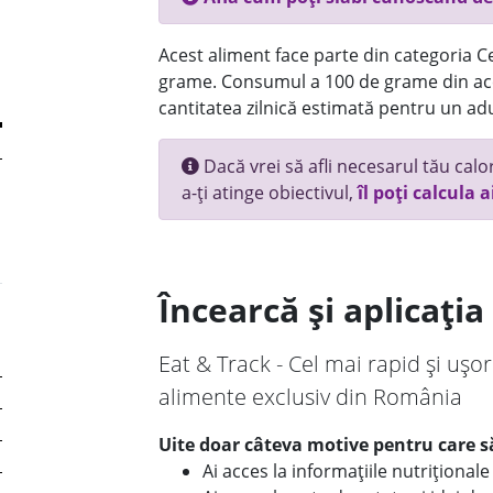
Acest aliment face parte din categoria Ce
grame. Consumul a 100 de grame din ace
cantitatea zilnică estimată pentru un adu
Dacă vrei să afli necesarul tău calori
a-ți atinge obiectivul,
îl poți calcula a
Încearcă și aplicați
Eat & Track - Cel mai rapid și ușor
alimente exclusiv din România
Uite doar câteva motive pentru care să
Ai acces la informațiile nutriționa