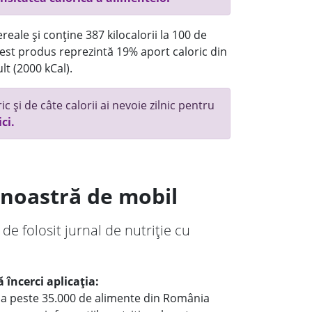
reale și conține 387 kilocalorii la 100 de
st produs reprezintă 19% aport caloric din
lt (2000 kCal).
c și de câte calorii ai nevoie zilnic pentru
ici.
a noastră de mobil
 de folosit jurnal de nutriție cu
 încerci aplicația:
le a peste 35.000 de alimente din România