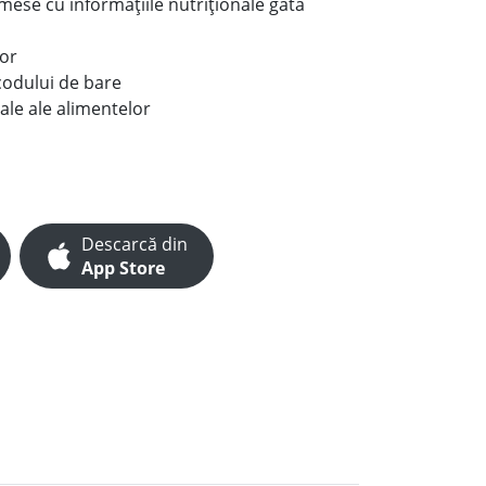
e mese cu informațiile nutriționale gata
lor
codului de bare
ale ale alimentelor
Descarcă din
App Store