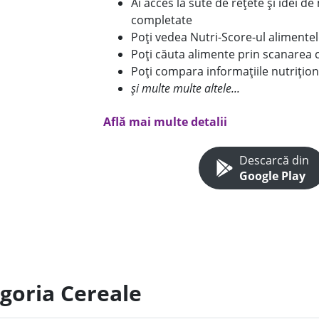
Ai acces la sute de rețete și idei d
completate
Poți vedea Nutri-Score-ul alimente
Poți căuta alimente prin scanarea 
Poți compara informațiile nutrițion
și multe multe altele...
Află mai multe detalii
Descarcă din
Google Play
egoria Cereale