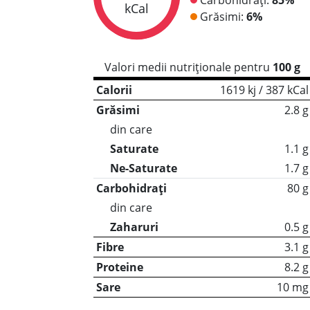
kCal
Grăsimi:
6%
Valori medii nutriționale pentru
100 g
Calorii
1619 kj / 387 kCal
Grăsimi
2.8 g
din care
Saturate
1.1 g
Ne-Saturate
1.7 g
Carbohidrați
80 g
din care
Zaharuri
0.5 g
Fibre
3.1 g
Proteine
8.2 g
Sare
10 mg