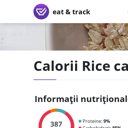
eat & track
Calorii Rice c
Informații nutriționa
Proteine:
9%
387
Carbohidrați:
85%