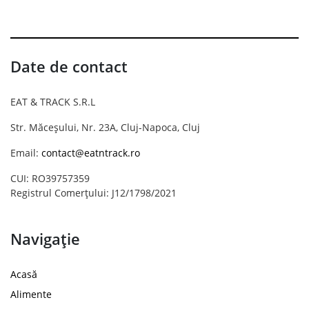
Date de contact
EAT & TRACK S.R.L
Str. Măceșului, Nr. 23A, Cluj-Napoca, Cluj
Email:
contact@eatntrack.ro
CUI: RO39757359
Registrul Comerțului: J12/1798/2021
Navigație
Acasă
Alimente