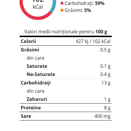
Carbohidrați:
59%
kCal
Grăsimi:
5%
Valori medii nutriționale pentru
100 g
Calorii
427 kj / 102 kCal
Grăsimi
0.5 g
din care
Saturate
0.1 g
Ne-Saturate
0.4 g
Carbohidrați
13 g
din care
Zaharuri
1 g
Proteine
8 g
Sare
400 mg