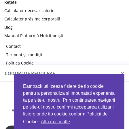
Rețete
Calculator necesar caloric
Calculator grăsime corporală
Blog
Manual Platformă Nutriționiști
Contact
Termeni și condiții
Politica Cookie
Politica de confidențialitate
×
CODURI DE REDUCERE
Eatntrack utilizeaza fisiere de tip cookie
MYPROTEIN
pentru a personaliza si imbunatati experienta
ta pe site-ul nostru. Prin continuarea navigarii
pe site-ul nostru confirmi acceptarea utilizarii
Ai
40%
reducere la orice comandă folosind codul
fisierelor de tip cookie conform Politicii de
EATTRACK
Cookie.
Afla mai multe