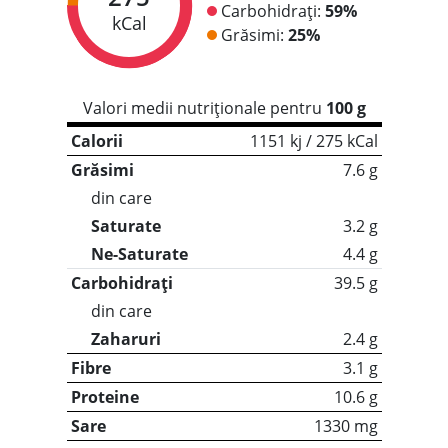
Carbohidrați:
59%
kCal
Grăsimi:
25%
Valori medii nutriționale pentru
100 g
Calorii
1151 kj / 275 kCal
Grăsimi
7.6 g
din care
Saturate
3.2 g
Ne-Saturate
4.4 g
Carbohidrați
39.5 g
din care
Zaharuri
2.4 g
Fibre
3.1 g
Proteine
10.6 g
Sare
1330 mg