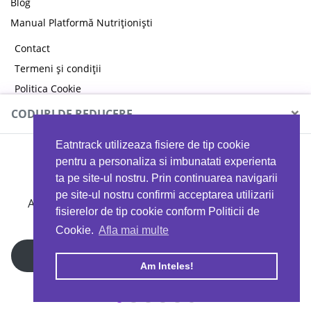
Blog
Manual Platformă Nutriționiști
Contact
Termeni și condiții
Politica Cookie
Politica de confidențialitate
×
CODURI DE REDUCERE
Eatntrack utilizeaza fisiere de tip cookie
MYPROTEIN
pentru a personaliza si imbunatati experienta
ta pe site-ul nostru. Prin continuarea navigarii
pe site-ul nostru confirmi acceptarea utilizarii
Ai
40%
reducere la orice comandă folosind codul
fisierelor de tip cookie conform Politicii de
EATTRACK
Cookie.
Afla mai multe
Profită acum
Am Inteles!
Copyright © 2026 EAT & TRACK S.R.L