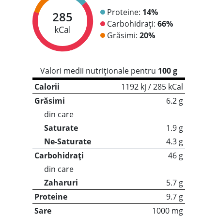
Proteine:
14%
285
Carbohidrați:
66%
kCal
Grăsimi:
20%
Valori medii nutriționale pentru
100 g
Calorii
1192 kj / 285 kCal
Grăsimi
6.2 g
din care
Saturate
1.9 g
Ne-Saturate
4.3 g
Carbohidrați
46 g
din care
Zaharuri
5.7 g
Proteine
9.7 g
Sare
1000 mg