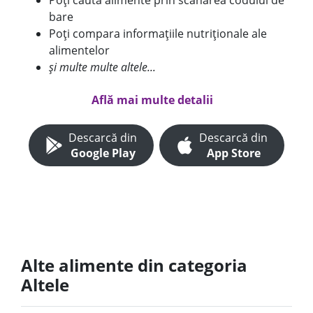
Poți căuta alimente prin scanarea codului de
bare
Poți compara informațiile nutriționale ale
alimentelor
și multe multe altele...
Află mai multe detalii
Descarcă din
Descarcă din
Google Play
App Store
Alte alimente din categoria
Altele