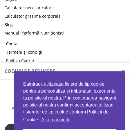
Calculator necesar caloric
Calculator grăsime corporală
Blog
Manual Platformă Nutriționiști
Contact
Termeni și condiții
Politica Cookie
Politica de confidențialitate
×
CODURI DE REDUCERE
Eatntrack utilizeaza fisiere de tip cookie
MYPROTEIN
pentru a personaliza si imbunatati experienta
ta pe site-ul nostru. Prin continuarea navigarii
pe site-ul nostru confirmi acceptarea utilizarii
Ai
40%
reducere la orice comandă folosind codul
fisierelor de tip cookie conform Politicii de
EATTRACK
Cookie.
Afla mai multe