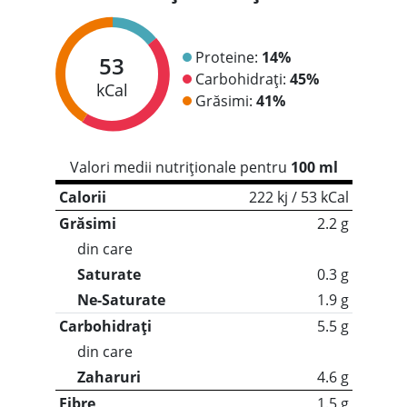
Proteine:
14%
53
Carbohidrați:
45%
kCal
Grăsimi:
41%
Valori medii nutriționale pentru
100 ml
Calorii
222 kj / 53 kCal
Grăsimi
2.2 g
din care
Saturate
0.3 g
Ne-Saturate
1.9 g
Carbohidrați
5.5 g
din care
Zaharuri
4.6 g
Fibre
1.5 g