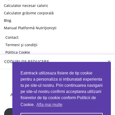
Calculator necesar caloric
Calculator grăsime corporală
Blog
Manual Platformă Nutriționiști
Contact
Termeni și condiții
Politica Cookie
Politica de confidențialitate
×
CODURI DE REDUCERE
Eatntrack utilizeaza fisiere de tip cookie
MYPROTEIN
pentru a personaliza si imbunatati experienta
ta pe site-ul nostru. Prin continuarea navigarii
pe site-ul nostru confirmi acceptarea utilizarii
Ai
40%
reducere la orice comandă folosind codul
fisierelor de tip cookie conform Politicii de
EATTRACK
Cookie.
Afla mai multe
Profită acum