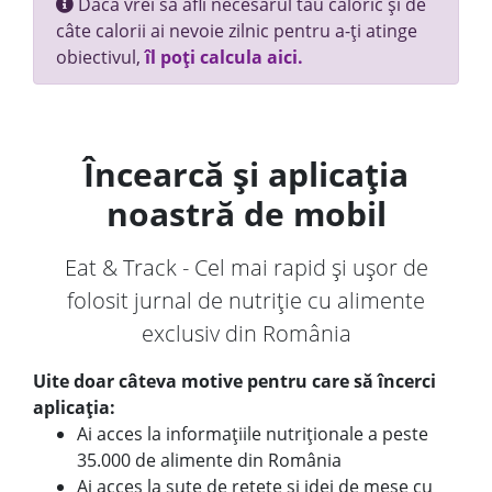
Dacă vrei să afli necesarul tău caloric și de
câte calorii ai nevoie zilnic pentru a-ți atinge
obiectivul,
îl poți calcula aici.
Încearcă și aplicația
noastră de mobil
Eat & Track - Cel mai rapid și ușor de
folosit jurnal de nutriție cu alimente
exclusiv din România
Uite doar câteva motive pentru care să încerci
aplicația:
Ai acces la informațiile nutriționale a peste
35.000 de alimente din România
Ai acces la sute de rețete și idei de mese cu