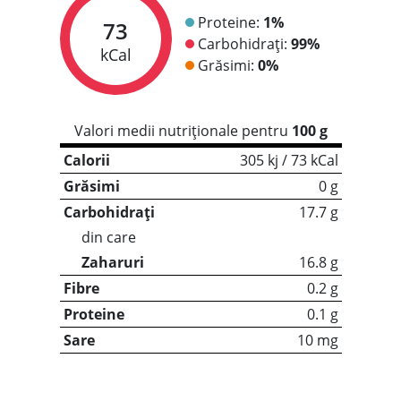
Proteine:
1%
73
Carbohidrați:
99%
kCal
Grăsimi:
0%
Valori medii nutriționale pentru
100 g
Calorii
305 kj / 73 kCal
Grăsimi
0 g
Carbohidrați
17.7 g
din care
Zaharuri
16.8 g
Fibre
0.2 g
Proteine
0.1 g
Sare
10 mg