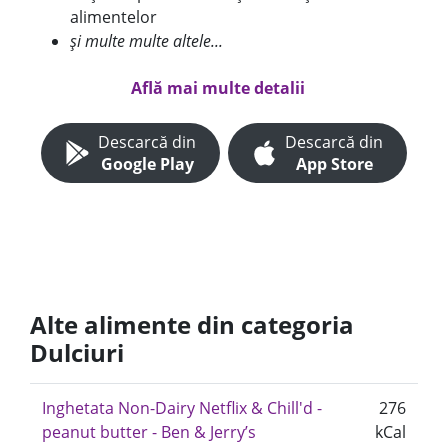
alimentelor
și multe multe altele...
Află mai multe detalii
Descarcă din
Descarcă din
Google Play
App Store
Alte alimente din categoria
Dulciuri
Inghetata Non-Dairy Netflix & Chill'd -
276
peanut butter - Ben & Jerry’s
kCal