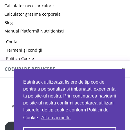
Calculator necesar caloric
Calculator grăsime corporală
Blog
Manual Platformă Nutriționiști
Contact
Termeni și condiții
Politica Cookie
Politica de confidențialitate
×
CODURI DE REDUCERE
Eatntrack utilizeaza fisiere de tip cookie
MYPROTEIN
pentru a personaliza si imbunatati experienta
ta pe site-ul nostru. Prin continuarea navigarii
pe site-ul nostru confirmi acceptarea utilizarii
Ai
40%
reducere la orice comandă folosind codul
fisierelor de tip cookie conform Politicii de
EATTRACK
Cookie.
Afla mai multe
Profită acum