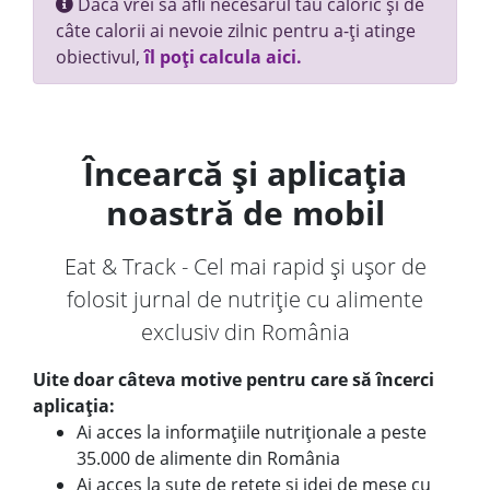
Dacă vrei să afli necesarul tău caloric și de
câte calorii ai nevoie zilnic pentru a-ți atinge
obiectivul,
îl poți calcula aici.
Încearcă și aplicația
noastră de mobil
Eat & Track - Cel mai rapid și ușor de
folosit jurnal de nutriție cu alimente
exclusiv din România
Uite doar câteva motive pentru care să încerci
aplicația:
Ai acces la informațiile nutriționale a peste
35.000 de alimente din România
Ai acces la sute de rețete și idei de mese cu