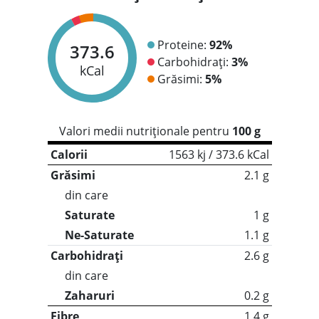
Proteine:
92%
373.6
Carbohidrați:
3%
kCal
Grăsimi:
5%
Valori medii nutriționale pentru
100 g
Calorii
1563 kj / 373.6 kCal
Grăsimi
2.1 g
din care
Saturate
1 g
Ne-Saturate
1.1 g
Carbohidrați
2.6 g
din care
Zaharuri
0.2 g
Fibre
1.4 g