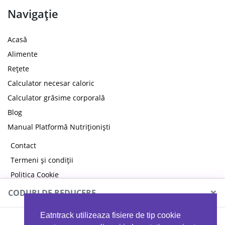
Navigație
Acasă
Alimente
Rețete
Calculator necesar caloric
Calculator grăsime corporală
Blog
Manual Platformă Nutriționiști
Contact
Termeni și condiții
Politica Cookie
Politica de confidențialitate
×
CODURI DE REDUCERE
Eatntrack utilizeaza fisiere de tip cookie