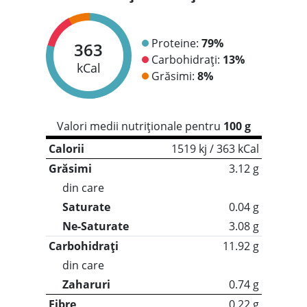
Proteine:
79%
363
Carbohidrați:
13%
kCal
Grăsimi:
8%
Valori medii nutriționale pentru
100 g
Calorii
1519 kj / 363 kCal
Grăsimi
3.12 g
din care
Saturate
0.04 g
Ne-Saturate
3.08 g
Carbohidrați
11.92 g
din care
Zaharuri
0.74 g
Fibre
0.22 g