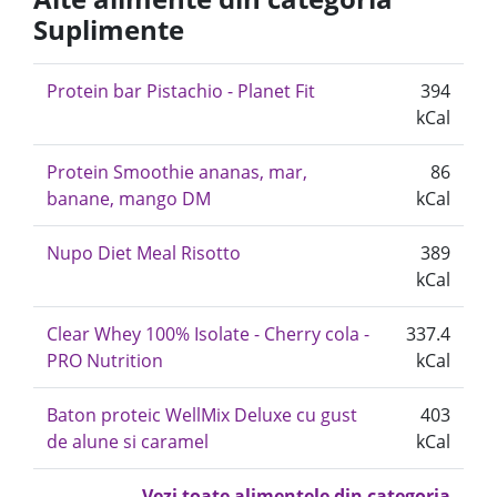
Suplimente
Protein bar Pistachio - Planet Fit
394
kCal
Protein Smoothie ananas, mar,
86
banane, mango DM
kCal
Nupo Diet Meal Risotto
389
kCal
Clear Whey 100% Isolate - Cherry cola -
337.4
PRO Nutrition
kCal
Baton proteic WellMix Deluxe cu gust
403
de alune si caramel
kCal
Vezi toate alimentele din categoria