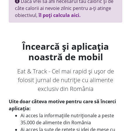
Dacă vrei să afli necesarul tău caloric și de
câte calorii ai nevoie zilnic pentru a-ți atinge
obiectivul,
îl poți calcula aici.
Încearcă și aplicația
noastră de mobil
Eat & Track - Cel mai rapid și ușor de
folosit jurnal de nutriție cu alimente
exclusiv din România
Uite doar câteva motive pentru care să încerci
aplicația:
Ai acces la informațiile nutriționale a peste
35.000 de alimente din România
Ai acces la sute de rețete și idei de mese cu