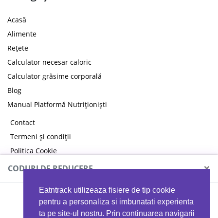
Acasă
Alimente
Rețete
Calculator necesar caloric
Calculator grăsime corporală
Blog
Manual Platformă Nutriționiști
Contact
Termeni și condiții
Politica Cookie
Politica de confidențialitate
×
CODURI DE REDUCERE
Eatntrack utilizeaza fisiere de tip cookie
MYPROTEIN
pentru a personaliza si imbunatati experienta
ta pe site-ul nostru. Prin continuarea navigarii