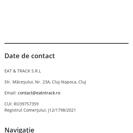
Date de contact
EAT & TRACK S.R.L
Str. Măceșului, Nr. 23A, Cluj-Napoca, Cluj
Email:
contact@eatntrack.ro
CUI: RO39757359
Registrul Comerțului: J12/1798/2021
Navigație