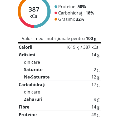
Proteine:
50%
387
Carbohidrați:
18%
kCal
Grăsimi:
32%
Valori medii nutriționale pentru
100 g
Calorii
1619 kj / 387 kCal
Grăsimi
14 g
din care
Saturate
2 g
Ne-Saturate
12 g
Carbohidrați
17 g
din care
Zaharuri
9 g
Fibre
14 g
Proteine
48 g