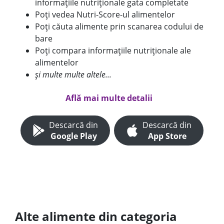
informațiile nutriționale gata completate
Poți vedea Nutri-Score-ul alimentelor
Poți căuta alimente prin scanarea codului de
bare
Poți compara informațiile nutriționale ale
alimentelor
și multe multe altele...
Află mai multe detalii
Descarcă din
Descarcă din
Google Play
App Store
Alte alimente din categoria