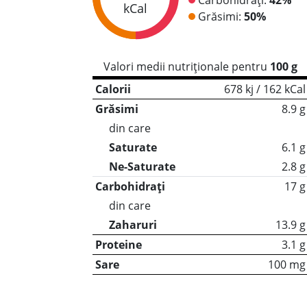
kCal
Grăsimi:
50%
Valori medii nutriționale pentru
100 g
Calorii
678 kj / 162 kCal
Grăsimi
8.9 g
din care
Saturate
6.1 g
Ne-Saturate
2.8 g
Carbohidrați
17 g
din care
Zaharuri
13.9 g
Proteine
3.1 g
Sare
100 mg