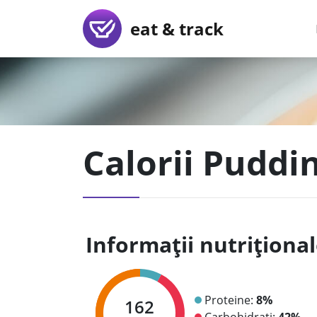
eat & track
Calorii Puddi
Informații nutriționa
Proteine:
8%
162
Carbohidrați:
42%