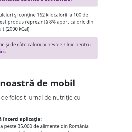
ciuri și conține 162 kilocalorii la 100 de
st produs reprezintă 8% aport caloric din
lt (2000 kCal).
c și de câte calorii ai nevoie zilnic pentru
ici.
a noastră de mobil
 de folosit jurnal de nutriție cu
 încerci aplicația:
le a peste 35.000 de alimente din România