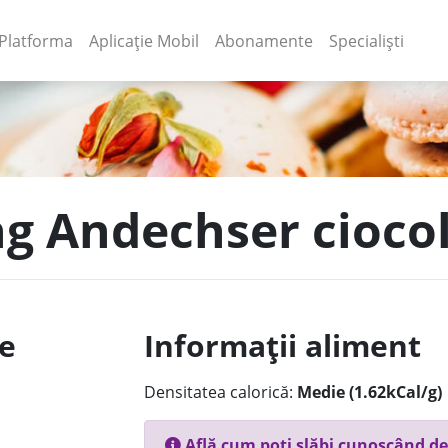
(current)
(current)
Platforma
Aplicație Mobil
Abonamente
Specialiști
ng Andechser cioco
le
Informații aliment
Densitatea calorică:
Medie (1.62kCal/g)
Află cum poți slăbi cunoscând de