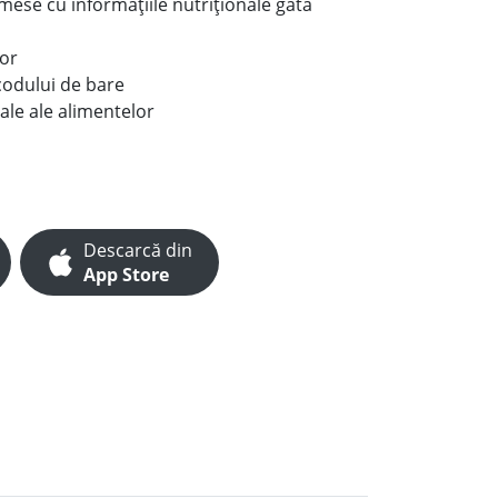
e mese cu informațiile nutriționale gata
lor
codului de bare
ale ale alimentelor
Descarcă din
App Store