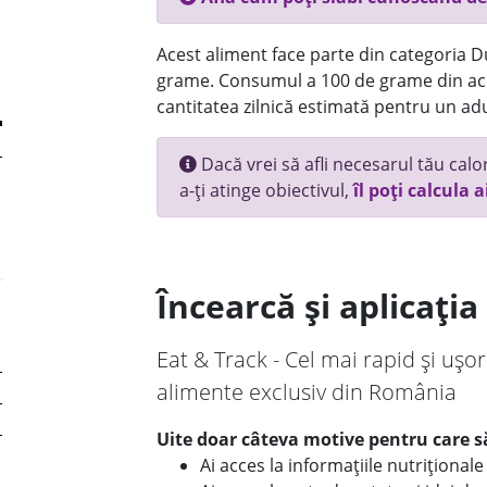
Acest aliment face parte din categoria Dul
grame. Consumul a 100 de grame din ace
cantitatea zilnică estimată pentru un adu
Dacă vrei să afli necesarul tău calori
a-ți atinge obiectivul,
îl poți calcula a
Încearcă și aplicați
Eat & Track - Cel mai rapid și ușor
alimente exclusiv din România
Uite doar câteva motive pentru care să
Ai acces la informațiile nutriționa