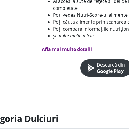
Ai acces la sute de rețete și idei d
completate
Poți vedea Nutri-Score-ul alimente
Poți căuta alimente prin scanarea 
Poți compara informațiile nutrițion
și multe multe altele...
Află mai multe detalii
Descarcă din
Google Play
goria Dulciuri