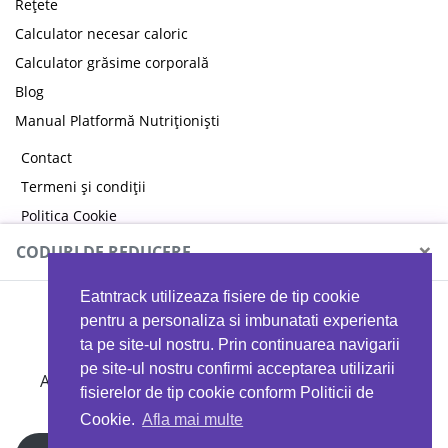
Rețete
Calculator necesar caloric
Calculator grăsime corporală
Blog
Manual Platformă Nutriționiști
Contact
Termeni și condiții
Politica Cookie
Politica de confidențialitate
×
CODURI DE REDUCERE
Eatntrack utilizeaza fisiere de tip cookie
MYPROTEIN
pentru a personaliza si imbunatati experienta
ta pe site-ul nostru. Prin continuarea navigarii
pe site-ul nostru confirmi acceptarea utilizarii
Ai
40%
reducere la orice comandă folosind codul
fisierelor de tip cookie conform Politicii de
EATTRACK
Cookie.
Afla mai multe