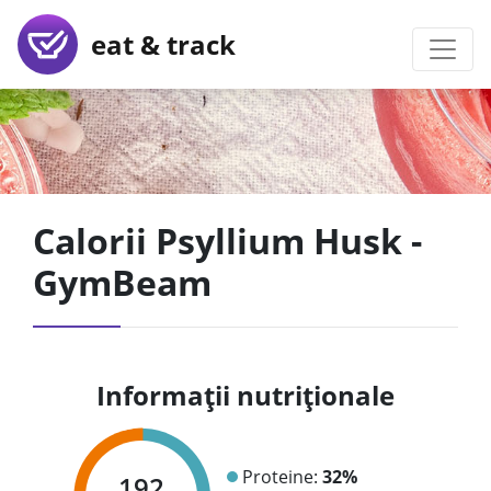
eat & track
Calorii Psyllium Husk -
GymBeam
Informații nutriționale
Proteine:
32%
192