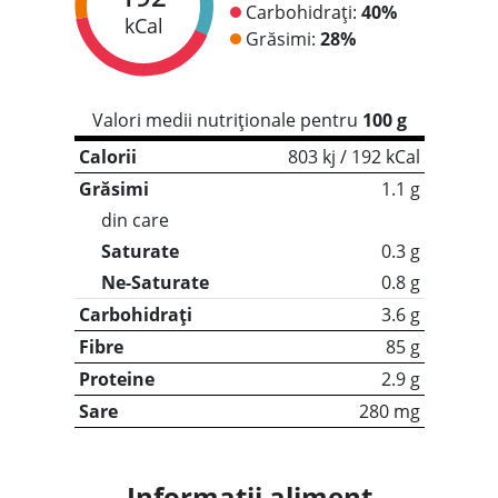
Carbohidrați:
40%
kCal
Grăsimi:
28%
Valori medii nutriționale pentru
100 g
Calorii
803 kj / 192 kCal
Grăsimi
1.1 g
din care
Saturate
0.3 g
Ne-Saturate
0.8 g
Carbohidrați
3.6 g
Fibre
85 g
Proteine
2.9 g
Sare
280 mg
Informații aliment