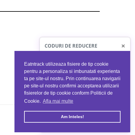
×
CODURI DE REDUCERE
Eatntrack utilizeaza fisiere de tip cookie
O41
MYPROTEIN
pentru a personaliza si imbunatati experienta
ta pe site-ul nostru. Prin continuarea navigarii
 orice comandă
Ai
40%
reducere la orice comandă
pe site-ul nostru confirmi acceptarea utilizarii
EATNTRACK
folosind codul
EATTRACK
fisierelor de tip cookie conform Politicii de
Cookie.
Afla mai multe
acum
Profită acum
Am Inteles!
Copyright © 2026 EAT & TRACK S.R.L