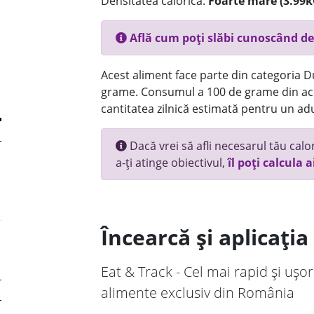
Densitatea calorică:
Foarte mare (3.99k
Află cum poți slăbi cunoscând de
Acest aliment face parte din categoria Dul
grame. Consumul a 100 de grame din ace
cantitatea zilnică estimată pentru un adu
Dacă vrei să afli necesarul tău calori
a-ți atinge obiectivul,
îl poți calcula a
Încearcă și aplicați
Eat & Track - Cel mai rapid și ușor
alimente exclusiv din România