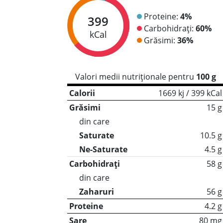
Proteine:
4%
399
Carbohidrați:
60%
kCal
Grăsimi:
36%
Valori medii nutriționale pentru
100 g
Calorii
1669 kj / 399 kCal
Grăsimi
15 g
din care
Saturate
10.5 g
Ne-Saturate
4.5 g
Carbohidrați
58 g
din care
Zaharuri
56 g
Proteine
4.2 g
Sare
80 mg