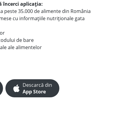
 încerci aplicația:
le a peste 35.000 de alimente din România
e mese cu informațiile nutriționale gata
lor
codului de bare
ale ale alimentelor
Descarcă din
App Store