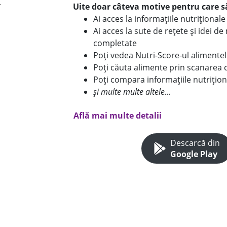
Uite doar câteva motive pentru care să
Ai acces la informațiile nutriționa
Ai acces la sute de rețete și idei d
completate
Poți vedea Nutri-Score-ul alimente
Poți căuta alimente prin scanarea 
Poți compara informațiile nutrițion
și multe multe altele...
Află mai multe detalii
Descarcă din
Google Play