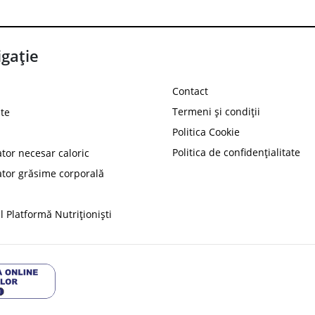
gație
Contact
Termeni și condiții
te
Politica Cookie
Politica de confidențialitate
ator necesar caloric
PROT
ator grăsime corporală
Ai
10%
reducere la
folosind codul
 Platformă Nutriționiști
Profită 