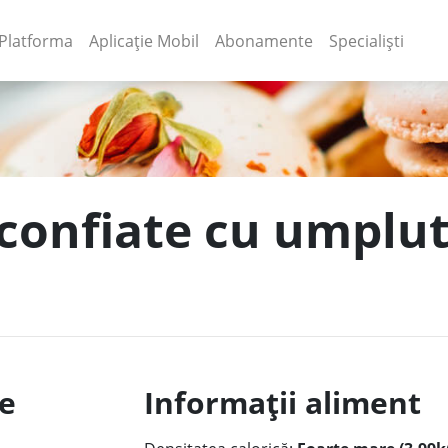
(current)
(current)
Platforma
Aplicație Mobil
Abonamente
Specialiști
 confiate cu umplu
le
Informații aliment