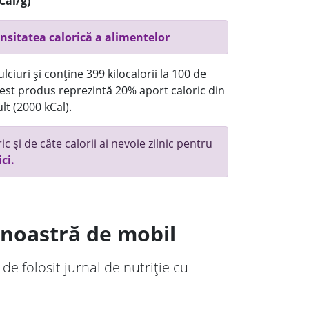
Cal/g)
nsitatea calorică a alimentelor
ciuri și conține 399 kilocalorii la 100 de
st produs reprezintă 20% aport caloric din
lt (2000 kCal).
c și de câte calorii ai nevoie zilnic pentru
ici.
a noastră de mobil
 de folosit jurnal de nutriție cu