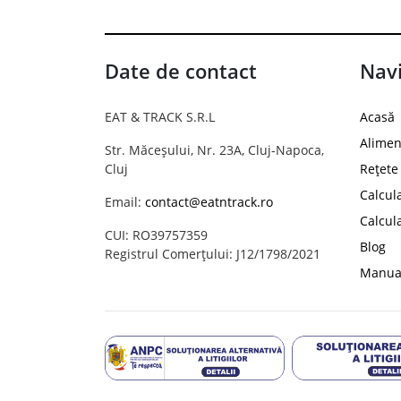
Date de contact
Navi
EAT & TRACK S.R.L
Acasă
Alimen
Str. Măceșului, Nr. 23A, Cluj-Napoca,
Cluj
Rețete
Calcul
Email:
contact@eatntrack.ro
Calcul
CUI: RO39757359
Blog
Registrul Comerțului: J12/1798/2021
Manual