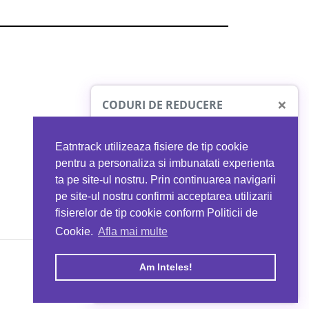
×
CODURI DE REDUCERE
Eatntrack utilizeaza fisiere de tip cookie
O41
MYPROTEIN
pentru a personaliza si imbunatati experienta
ta pe site-ul nostru. Prin continuarea navigarii
 orice comandă
Ai
40%
reducere la orice comandă
pe site-ul nostru confirmi acceptarea utilizarii
EATNTRACK
folosind codul
EATTRACK
fisierelor de tip cookie conform Politicii de
Cookie.
Afla mai multe
acum
Profită acum
Am Inteles!
Copyright © 2026 EAT & TRACK S.R.L