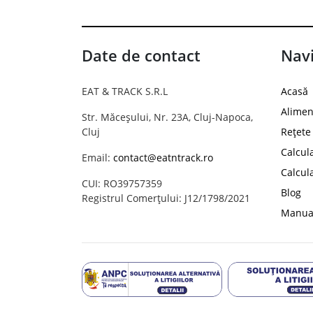
Date de contact
Navi
EAT & TRACK S.R.L
Acasă
Alimen
Str. Măceșului, Nr. 23A, Cluj-Napoca,
Cluj
Rețete
Calcul
Email:
contact@eatntrack.ro
Calcul
CUI: RO39757359
Blog
Registrul Comerțului: J12/1798/2021
Manual