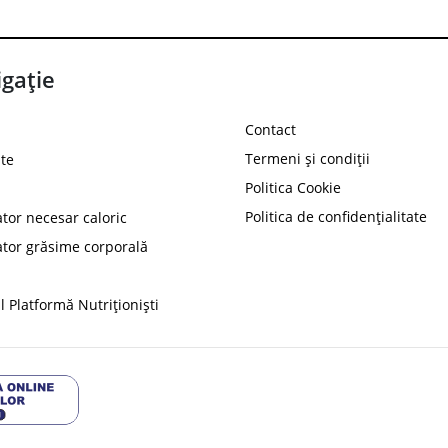
gație
Contact
Termeni și condiții
te
Politica Cookie
Politica de confidențialitate
ator necesar caloric
PROT
ator grăsime corporală
Ai
10%
reducere la
folosind codul
 Platformă Nutriționiști
Profită 