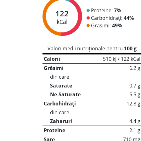
Proteine:
7%
122
Carbohidrați:
44%
kCal
Grăsimi:
49%
Valori medii nutriționale pentru
100 g
Calorii
510 kj / 122 kCal
Grăsimi
6.2 g
din care
Saturate
0.7 g
Ne-Saturate
5.5 g
Carbohidrați
12.8 g
din care
Zaharuri
4.4 g
Proteine
2.1 g
Sare
710 mg