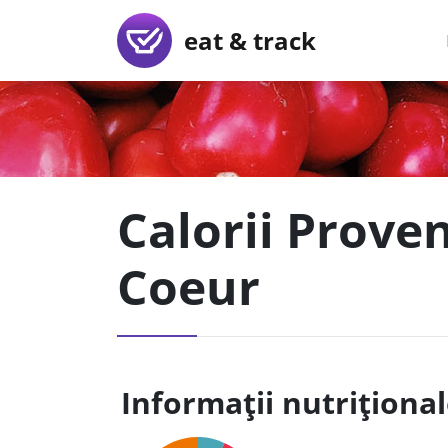
eat & track
Calorii Prove
Coeur
Informații nutriționa