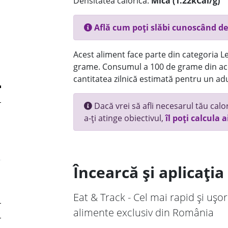
Densitatea calorică:
Mica (1.22kCal/g)
Află cum poți slăbi cunoscând de
Acest aliment face parte din categoria Le
grame. Consumul a 100 de grame din ace
cantitatea zilnică estimată pentru un adu
Dacă vrei să afli necesarul tău calori
a-ți atinge obiectivul,
îl poți calcula a
Încearcă și aplicați
Eat & Track - Cel mai rapid și ușor
alimente exclusiv din România