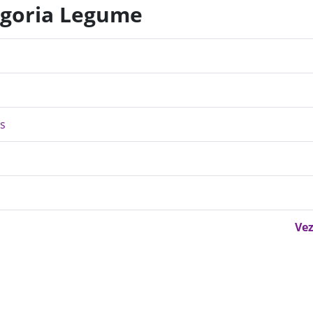
egoria Legume
rs
Vez