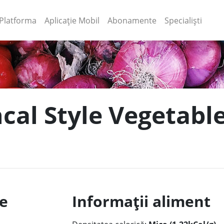
(current)
(current)
Platforma
Aplicație Mobil
Abonamente
Specialiști
ncal Style Vegetabl
le
Informații aliment