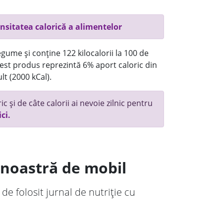
nsitatea calorică a alimentelor
gume și conține 122 kilocalorii la 100 de
st produs reprezintă 6% aport caloric din
lt (2000 kCal).
c și de câte calorii ai nevoie zilnic pentru
ici.
a noastră de mobil
 de folosit jurnal de nutriție cu