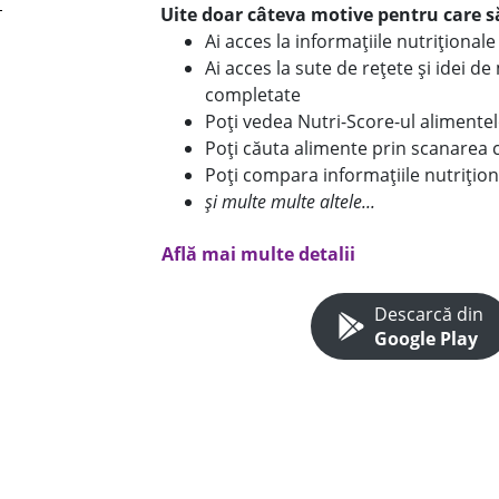
Uite doar câteva motive pentru care să
Ai acces la informațiile nutriționa
Ai acces la sute de rețete și idei d
completate
Poți vedea Nutri-Score-ul alimente
Poți căuta alimente prin scanarea 
Poți compara informațiile nutrițion
și multe multe altele...
Află mai multe detalii
Descarcă din
Google Play