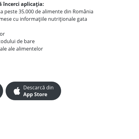
 încerci aplicația:
le a peste 35.000 de alimente din România
e mese cu informațiile nutriționale gata
lor
codului de bare
ale ale alimentelor
Descarcă din
App Store