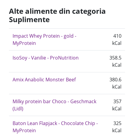
Alte alimente din categoria
Suplimente
Impact Whey Protein - gold -
410
MyProtein
kCal
IsoSoy - Vanilie - ProNutrition
358.5
kCal
Amix Anabolic Monster Beef
380.6
kCal
Milky protein bar Choco - Geschmack
357
(Lidl)
kCal
Baton Lean Flapjack - Chocolate Chip -
325
MyProtein
kCal