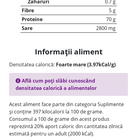
Zaharuri
0.7 g
Fibre
5 g
Proteine
70 g
Sare
2800 mg
Informații aliment
Densitatea calorică:
Foarte mare (3.97kCal/g)
Află cum poți slăbi cunoscând
densitatea calorică a alimentelor
Acest aliment face parte din categoria Suplimente
și conține 397 kilocalorii la 100 de grame.
Consumul a 100 de grame din acest produs
reprezintă 20% aport caloric din cantitatea zilnică
estimată pentru un adult (2000 kCal).