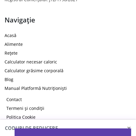
Navigație
Acasă
Alimente
Rețete
Calculator necesar caloric
Calculator grăsime corporală
Blog
Manual Platformă Nutriționiști
Contact
Termeni și condiții
Politica Cookie
Politica de confidențialitate
×
CODURI DE REDUCERE