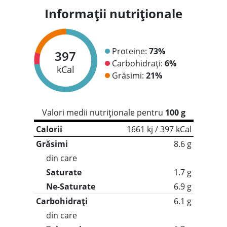
Informații nutriționale
Proteine:
73%
397
Carbohidrați:
6%
kCal
Grăsimi:
21%
Valori medii nutriționale pentru
100 g
Calorii
1661 kj / 397 kCal
Grăsimi
8.6 g
din care
Saturate
1.7 g
Ne-Saturate
6.9 g
Carbohidrați
6.1 g
din care