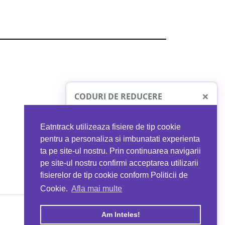
×
CODURI DE REDUCERE
Eatntrack utilizeaza fisiere de tip cookie
O41
MYPROTEIN
pentru a personaliza si imbunatati experienta
ta pe site-ul nostru. Prin continuarea navigarii
 orice comandă
Ai
40%
reducere la orice comandă
pe site-ul nostru confirmi acceptarea utilizarii
EATNTRACK
folosind codul
EATTRACK
fisierelor de tip cookie conform Politicii de
Cookie.
Afla mai multe
acum
Profită acum
Am Inteles!