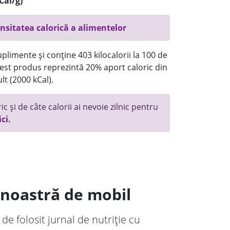
Cal/g)
nsitatea calorică a alimentelor
plimente și conține 403 kilocalorii la 100 de
st produs reprezintă 20% aport caloric din
lt (2000 kCal).
c și de câte calorii ai nevoie zilnic pentru
ici.
a noastră de mobil
 de folosit jurnal de nutriție cu