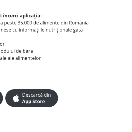
 încerci aplicația:
le a peste 35.000 de alimente din România
e mese cu informațiile nutriționale gata
lor
codului de bare
ale ale alimentelor
Descarcă din
App Store