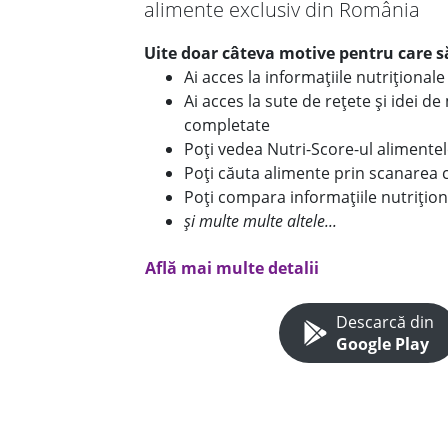
alimente exclusiv din România
Uite doar câteva motive pentru care să
Ai acces la informațiile nutriționa
Ai acces la sute de rețete și idei d
completate
Poți vedea Nutri-Score-ul alimente
Poți căuta alimente prin scanarea 
Poți compara informațiile nutrițion
și multe multe altele...
Află mai multe detalii
Descarcă din
Google Play