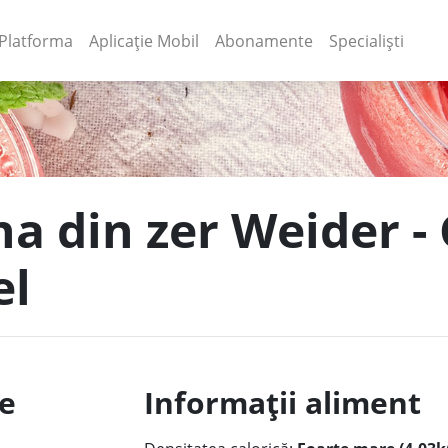
(current)
(current)
Platforma
Aplicație Mobil
Abonamente
Specialiști
ina din zer Weider 
el
le
Informații aliment