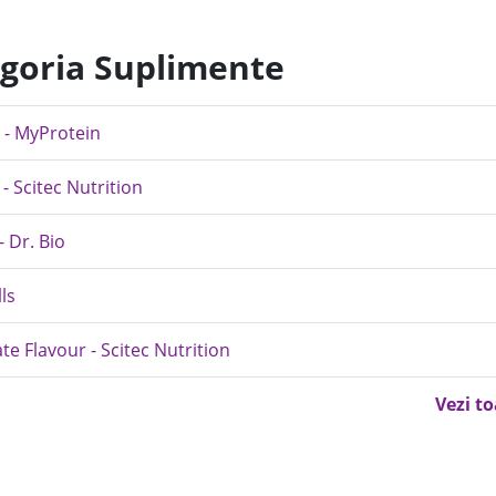
egoria Suplimente
 - MyProtein
 Scitec Nutrition
 Dr. Bio
ls
e Flavour - Scitec Nutrition
Vezi t