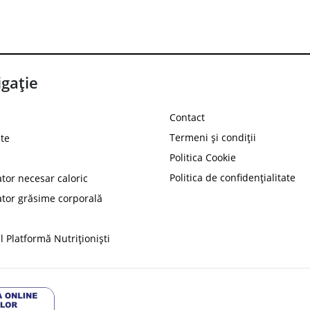
gație
Contact
Termeni și condiții
te
Politica Cookie
Politica de confidențialitate
ator necesar caloric
PROT
ator grăsime corporală
Ai
10%
reducere la
folosind codul
 Platformă Nutriționiști
Profită 