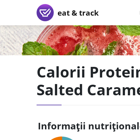
eat & track
Calorii Prote
Salted Caram
Informații nutriționa