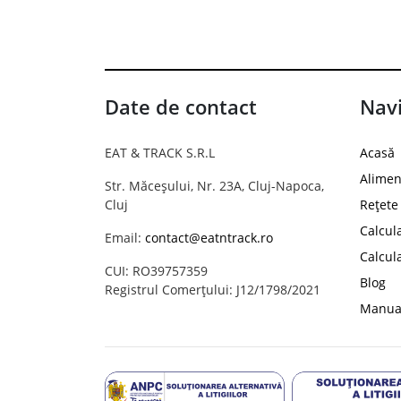
Date de contact
Navi
EAT & TRACK S.R.L
Acasă
Alimen
Str. Măceșului, Nr. 23A, Cluj-Napoca,
Cluj
Rețete
Calcul
Email:
contact@eatntrack.ro
Calcul
CUI: RO39757359
Blog
Registrul Comerțului: J12/1798/2021
Manual