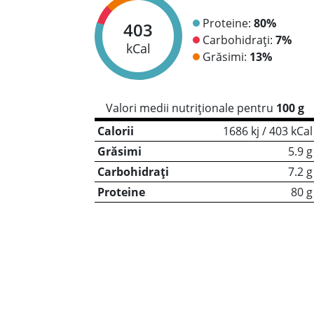
Proteine:
80%
403
Carbohidrați:
7%
kCal
Grăsimi:
13%
Valori medii nutriționale pentru
100 g
Calorii
1686 kj / 403 kCal
Grăsimi
5.9 g
Carbohidrați
7.2 g
Proteine
80 g