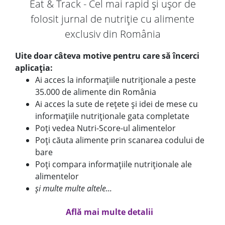
Eat & Track - Cel mai rapid și ușor de
folosit jurnal de nutriție cu alimente
exclusiv din România
Uite doar câteva motive pentru care să încerci
aplicația:
Ai acces la informațiile nutriționale a peste
35.000 de alimente din România
Ai acces la sute de rețete și idei de mese cu
informațiile nutriționale gata completate
Poți vedea Nutri-Score-ul alimentelor
Poți căuta alimente prin scanarea codului de
bare
Poți compara informațiile nutriționale ale
alimentelor
și multe multe altele...
Află mai multe detalii