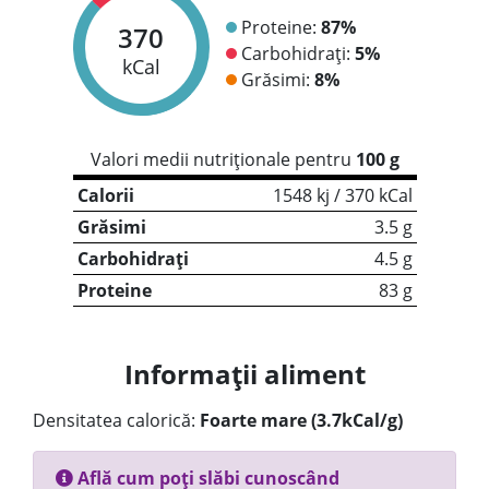
Proteine:
87%
370
Carbohidrați:
5%
kCal
Grăsimi:
8%
Valori medii nutriționale pentru
100 g
Calorii
1548 kj / 370 kCal
Grăsimi
3.5 g
Carbohidrați
4.5 g
Proteine
83 g
Informații aliment
Densitatea calorică:
Foarte mare (3.7kCal/g)
Află cum poți slăbi cunoscând