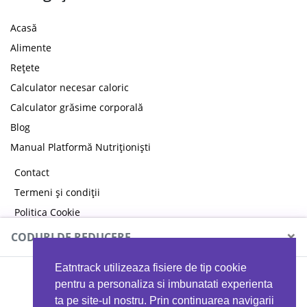
Acasă
Alimente
Rețete
Calculator necesar caloric
Calculator grăsime corporală
Blog
Manual Platformă Nutriționiști
Contact
Termeni și condiții
Politica Cookie
Politica de confidențialitate
×
CODURI DE REDUCERE
Eatntrack utilizeaza fisiere de tip cookie
MYPROTEIN
pentru a personaliza si imbunatati experienta
ta pe site-ul nostru. Prin continuarea navigarii