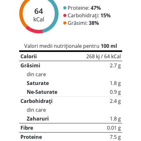
Proteine:
47%
64
Carbohidrați:
15%
kCal
Grăsimi:
38%
Valori medii nutriționale pentru
100 ml
Calorii
268 kj / 64 kCal
Grăsimi
2.7 g
din care
Saturate
1.8 g
Ne-Saturate
0.9 g
Carbohidrați
2.4 g
din care
Zaharuri
1.8 g
Fibre
0.01 g
Proteine
7.5 g