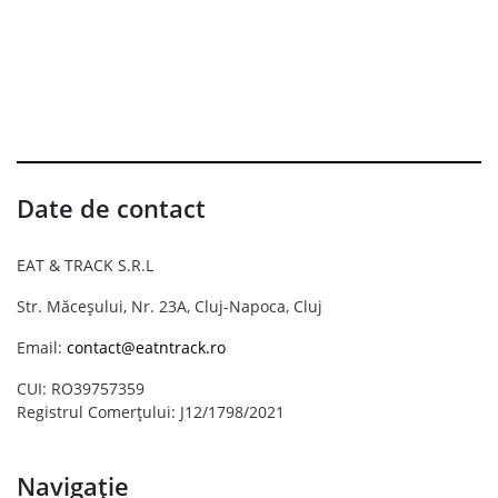
Date de contact
EAT & TRACK S.R.L
Str. Măceșului, Nr. 23A, Cluj-Napoca, Cluj
Email:
contact@eatntrack.ro
CUI: RO39757359
Registrul Comerțului: J12/1798/2021
Navigație