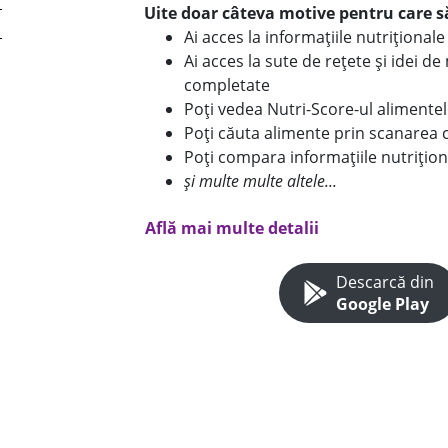
Uite doar câteva motive pentru care să
Ai acces la informațiile nutriționa
Ai acces la sute de rețete și idei d
completate
Poți vedea Nutri-Score-ul alimente
Poți căuta alimente prin scanarea 
Poți compara informațiile nutrițion
și multe multe altele...
Află mai multe detalii
Descarcă din
Google Play