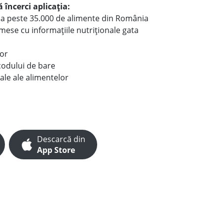
 încerci aplicația:
le a peste 35.000 de alimente din România
e mese cu informațiile nutriționale gata
lor
codului de bare
ale ale alimentelor
Descarcă din
App Store