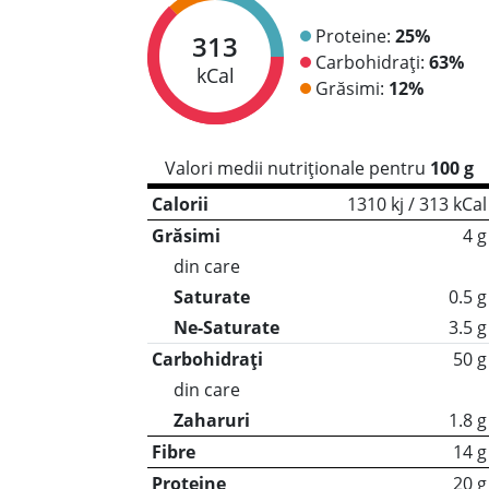
Proteine:
25%
313
Carbohidrați:
63%
kCal
Grăsimi:
12%
Valori medii nutriționale pentru
100 g
Calorii
1310 kj / 313 kCal
Grăsimi
4 g
din care
Saturate
0.5 g
Ne-Saturate
3.5 g
Carbohidrați
50 g
din care
Zaharuri
1.8 g
Fibre
14 g
Proteine
20 g