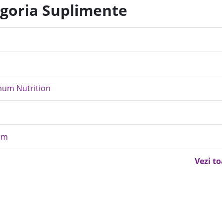
egoria Suplimente
mum Nutrition
eam
Vezi t