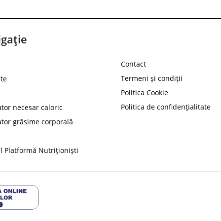
gație
Contact
Termeni și condiții
te
Politica Cookie
Politica de confidențialitate
ator necesar caloric
PROT
ator grăsime corporală
Ai
10%
reducere la
folosind codul
 Platformă Nutriționiști
Profită 