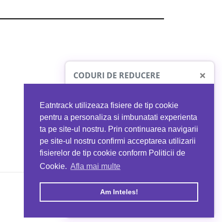
×
CODURI DE REDUCERE
Eatntrack utilizeaza fisiere de tip cookie
O41
MYPROTEIN
pentru a personaliza si imbunatati experienta
ta pe site-ul nostru. Prin continuarea navigarii
 orice comandă
Ai
40%
reducere la orice comandă
pe site-ul nostru confirmi acceptarea utilizarii
EATNTRACK
folosind codul
EATTRACK
fisierelor de tip cookie conform Politicii de
Cookie.
Afla mai multe
acum
Profită acum
Am Inteles!
Copyright © 2026 EAT & TRACK S.R.L