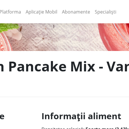
(current)
(current)
Platforma
Aplicație Mobil
Abonamente
Specialiști
n Pancake Mix - Van
le
Informații aliment