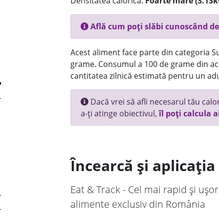
Densitatea calorică:
Foarte mare (3.13k
Află cum poți slăbi cunoscând de
Acest aliment face parte din categoria Su
grame. Consumul a 100 de grame din ace
cantitatea zilnică estimată pentru un adu
Dacă vrei să afli necesarul tău calori
a-ți atinge obiectivul,
îl poți calcula a
Încearcă și aplicați
Eat & Track - Cel mai rapid și ușor
alimente exclusiv din România