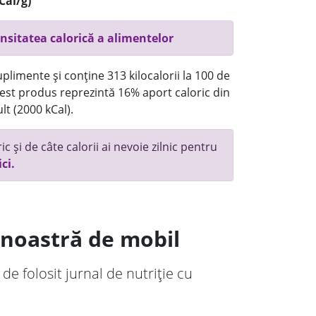
Cal/g)
nsitatea calorică a alimentelor
plimente și conține 313 kilocalorii la 100 de
st produs reprezintă 16% aport caloric din
lt (2000 kCal).
c și de câte calorii ai nevoie zilnic pentru
ici.
a noastră de mobil
 de folosit jurnal de nutriție cu