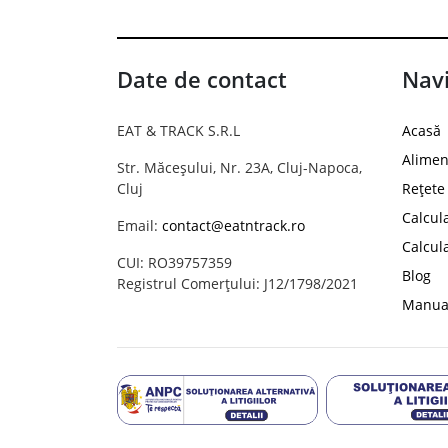
Date de contact
Navi
EAT & TRACK S.R.L
Acasă
Alimen
Str. Măceșului, Nr. 23A, Cluj-Napoca,
Cluj
Rețete
Calcul
Email:
contact@eatntrack.ro
Calcul
CUI: RO39757359
Blog
Registrul Comerțului: J12/1798/2021
Manual