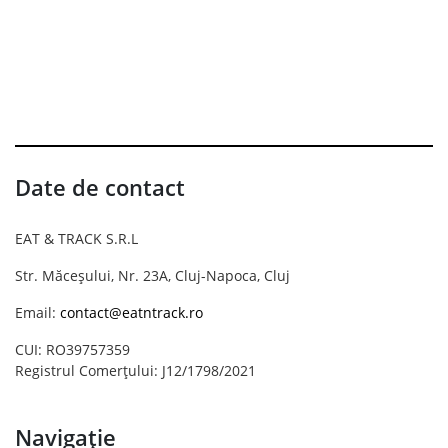
Date de contact
EAT & TRACK S.R.L
Str. Măceșului, Nr. 23A, Cluj-Napoca, Cluj
Email:
contact@eatntrack.ro
CUI: RO39757359
Registrul Comerțului: J12/1798/2021
Navigație