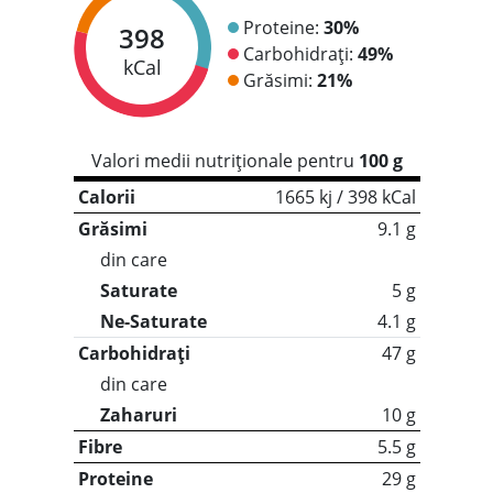
Proteine:
30%
398
Carbohidrați:
49%
kCal
Grăsimi:
21%
Valori medii nutriționale pentru
100 g
Calorii
1665 kj / 398 kCal
Grăsimi
9.1 g
din care
Saturate
5 g
Ne-Saturate
4.1 g
Carbohidrați
47 g
din care
Zaharuri
10 g
Fibre
5.5 g
Proteine
29 g