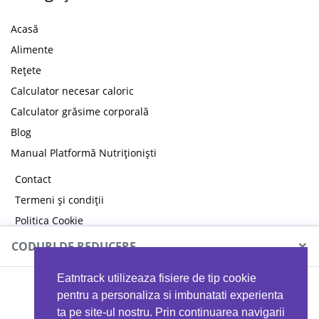
Acasă
Alimente
Rețete
Calculator necesar caloric
Calculator grăsime corporală
Blog
Manual Platformă Nutriționiști
Contact
Termeni și condiții
Politica Cookie
Politica de confidențialitate
×
CODURI DE REDUCERE
Eatntrack utilizeaza fisiere de tip cookie
MYPROTEIN
pentru a personaliza si imbunatati experienta
ta pe site-ul nostru. Prin continuarea navigarii