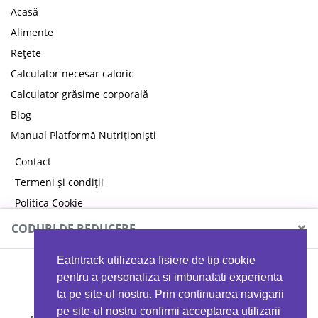
Acasă
Alimente
Rețete
Calculator necesar caloric
Calculator grăsime corporală
Blog
Manual Platformă Nutriționiști
Contact
Termeni și condiții
Politica Cookie
Politica de confidențialitate
×
CODURI DE REDUCERE
Eatntrack utilizeaza fisiere de tip cookie
MYPROTEIN
pentru a personaliza si imbunatati experienta
ta pe site-ul nostru. Prin continuarea navigarii
pe site-ul nostru confirmi acceptarea utilizarii