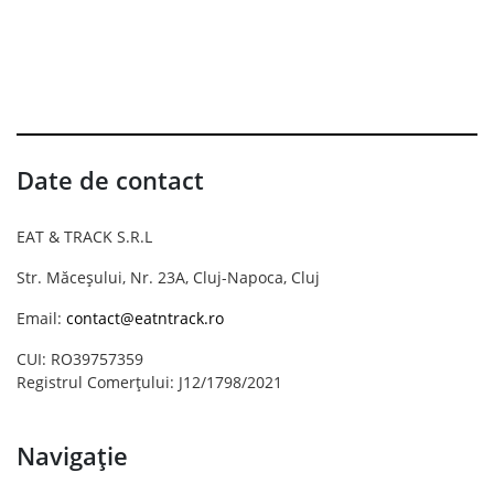
Date de contact
EAT & TRACK S.R.L
Str. Măceșului, Nr. 23A, Cluj-Napoca, Cluj
Email:
contact@eatntrack.ro
CUI: RO39757359
Registrul Comerțului: J12/1798/2021
Navigație