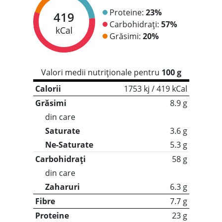
Proteine:
23%
419
Carbohidrați:
57%
kCal
Grăsimi:
20%
Valori medii nutriționale pentru
100 g
Calorii
1753 kj / 419 kCal
Grăsimi
8.9 g
din care
Saturate
3.6 g
Ne-Saturate
5.3 g
Carbohidrați
58 g
din care
Zaharuri
6.3 g
Fibre
7.7 g
Proteine
23 g