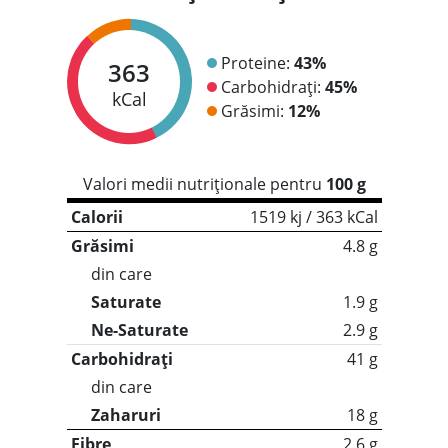
Proteine:
43%
363
Carbohidrați:
45%
kCal
Grăsimi:
12%
Valori medii nutriționale pentru
100 g
Calorii
1519 kj / 363 kCal
Grăsimi
4.8 g
din care
Saturate
1.9 g
Ne-Saturate
2.9 g
Carbohidrați
41 g
din care
Zaharuri
18 g
Fibre
2.6 g