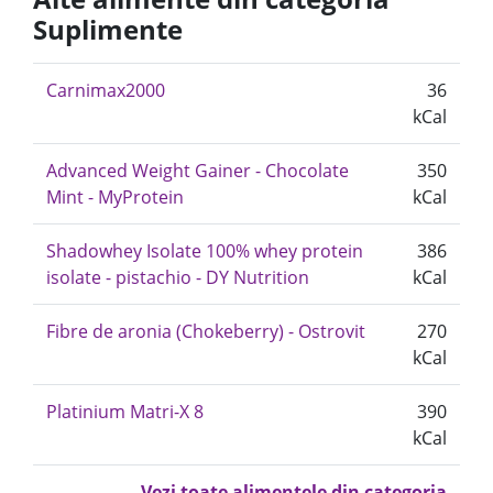
Suplimente
Carnimax2000
36
kCal
Advanced Weight Gainer - Chocolate
350
Mint - MyProtein
kCal
Shadowhey Isolate 100% whey protein
386
isolate - pistachio - DY Nutrition
kCal
Fibre de aronia (Chokeberry) - Ostrovit
270
kCal
Platinium Matri-X 8
390
kCal
Vezi toate alimentele din categoria