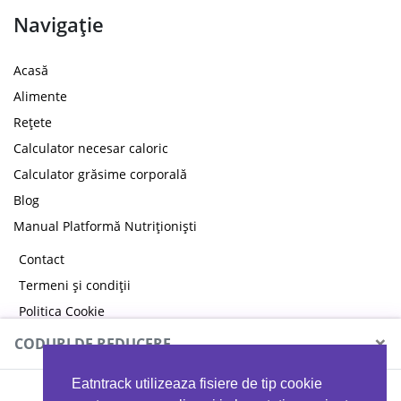
Navigație
Acasă
Alimente
Rețete
Calculator necesar caloric
Calculator grăsime corporală
Blog
Manual Platformă Nutriționiști
Contact
Termeni și condiții
Politica Cookie
Politica de confidențialitate
×
CODURI DE REDUCERE
Eatntrack utilizeaza fisiere de tip cookie