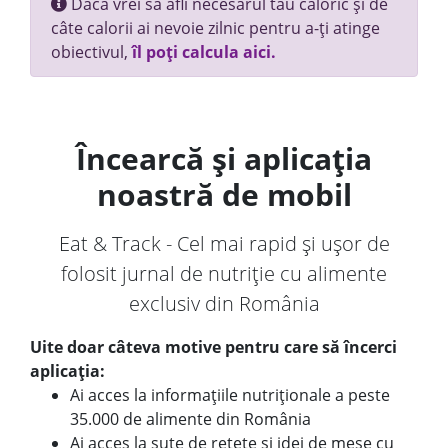
Dacă vrei să afli necesarul tău caloric și de
câte calorii ai nevoie zilnic pentru a-ți atinge
obiectivul,
îl poți calcula aici.
Încearcă și aplicația
noastră de mobil
Eat & Track - Cel mai rapid și ușor de
folosit jurnal de nutriție cu alimente
exclusiv din România
Uite doar câteva motive pentru care să încerci
aplicația:
Ai acces la informațiile nutriționale a peste
35.000 de alimente din România
Ai acces la sute de rețete și idei de mese cu