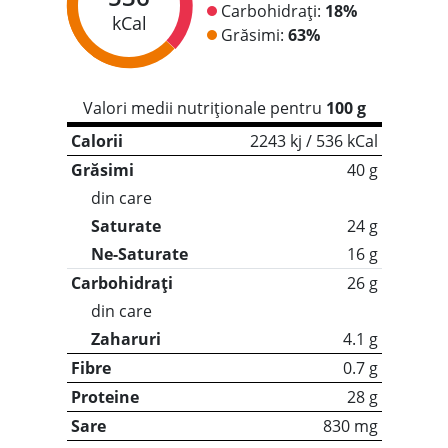
Carbohidrați:
18%
kCal
Grăsimi:
63%
Valori medii nutriționale pentru
100 g
Calorii
2243 kj / 536 kCal
Grăsimi
40 g
din care
Saturate
24 g
Ne-Saturate
16 g
Carbohidrați
26 g
din care
Zaharuri
4.1 g
Fibre
0.7 g
Proteine
28 g
Sare
830 mg