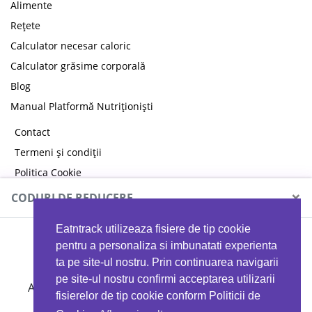
Alimente
Rețete
Calculator necesar caloric
Calculator grăsime corporală
Blog
Manual Platformă Nutriționiști
Contact
Termeni și condiții
Politica Cookie
Politica de confidențialitate
×
CODURI DE REDUCERE
Eatntrack utilizeaza fisiere de tip cookie
MYPROTEIN
pentru a personaliza si imbunatati experienta
ta pe site-ul nostru. Prin continuarea navigarii
pe site-ul nostru confirmi acceptarea utilizarii
Ai
40%
reducere la orice comandă folosind codul
fisierelor de tip cookie conform Politicii de
EATTRACK