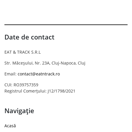
Date de contact
EAT & TRACK S.R.L
Str. Măceșului, Nr. 23A, Cluj-Napoca, Cluj
Email:
contact@eatntrack.ro
CUI: RO39757359
Registrul Comerțului: J12/1798/2021
Navigație
Acasă