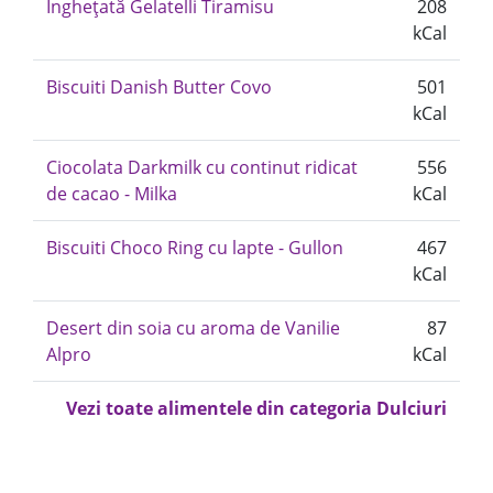
Înghețată Gelatelli Tiramisu
208
kCal
Biscuiti Danish Butter Covo
501
kCal
Ciocolata Darkmilk cu continut ridicat
556
de cacao - Milka
kCal
Biscuiti Choco Ring cu lapte - Gullon
467
kCal
Desert din soia cu aroma de Vanilie
87
Alpro
kCal
Vezi toate alimentele din categoria Dulciuri