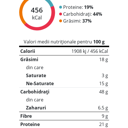
Proteine:
19%
456
Carbohidrați:
44%
kCal
Grăsimi:
37%
Valori medii nutriționale pentru
100 g
Calorii
1908 kj / 456 kCal
Grăsimi
18 g
din care
Saturate
3 g
Ne-Saturate
15 g
Carbohidrați
48 g
din care
Zaharuri
6.5 g
Fibre
9 g
Proteine
21 g