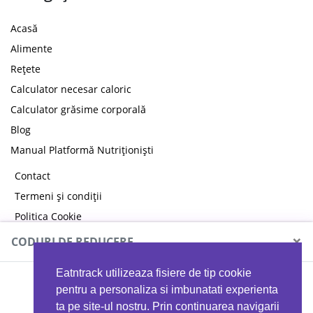
Acasă
Alimente
Rețete
Calculator necesar caloric
Calculator grăsime corporală
Blog
Manual Platformă Nutriționiști
Contact
Termeni și condiții
Politica Cookie
Politica de confidențialitate
×
CODURI DE REDUCERE
Eatntrack utilizeaza fisiere de tip cookie
MYPROTEIN
pentru a personaliza si imbunatati experienta
ta pe site-ul nostru. Prin continuarea navigarii