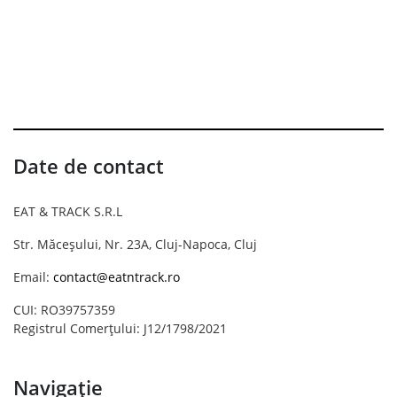
Date de contact
EAT & TRACK S.R.L
Str. Măceșului, Nr. 23A, Cluj-Napoca, Cluj
Email:
contact@eatntrack.ro
CUI: RO39757359
Registrul Comerțului: J12/1798/2021
Navigație