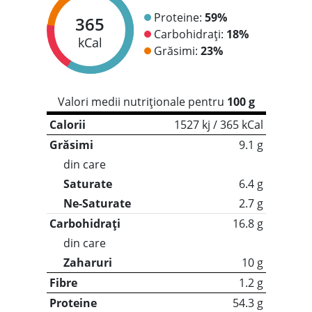
Proteine:
59%
365
Carbohidrați:
18%
kCal
Grăsimi:
23%
Valori medii nutriționale pentru
100 g
Calorii
1527 kj / 365 kCal
Grăsimi
9.1 g
din care
Saturate
6.4 g
Ne-Saturate
2.7 g
Carbohidrați
16.8 g
din care
Zaharuri
10 g
Fibre
1.2 g
Proteine
54.3 g