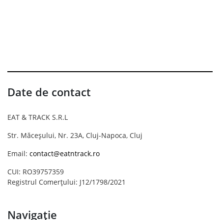
Date de contact
EAT & TRACK S.R.L
Str. Măceșului, Nr. 23A, Cluj-Napoca, Cluj
Email:
contact@eatntrack.ro
CUI: RO39757359
Registrul Comerțului: J12/1798/2021
Navigație