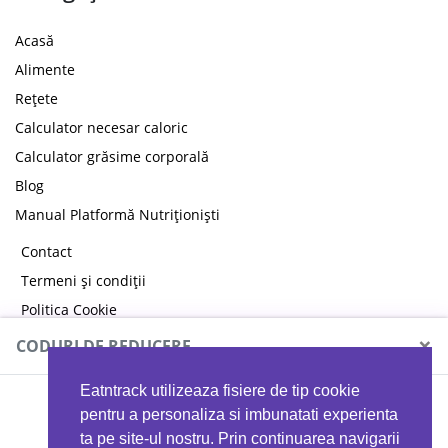
Acasă
Alimente
Rețete
Calculator necesar caloric
Calculator grăsime corporală
Blog
Manual Platformă Nutriționiști
Contact
Termeni și condiții
Politica Cookie
Politica de confidențialitate
×
CODURI DE REDUCERE
Eatntrack utilizeaza fisiere de tip cookie
MYPROTEIN
pentru a personaliza si imbunatati experienta
ta pe site-ul nostru. Prin continuarea navigarii