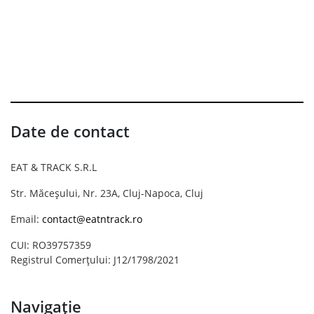
Date de contact
EAT & TRACK S.R.L
Str. Măceșului, Nr. 23A, Cluj-Napoca, Cluj
Email:
contact@eatntrack.ro
CUI: RO39757359
Registrul Comerțului: J12/1798/2021
Navigație