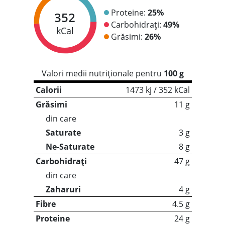
Proteine:
25%
352
Carbohidrați:
49%
kCal
Grăsimi:
26%
Valori medii nutriționale pentru
100 g
Calorii
1473 kj / 352 kCal
Grăsimi
11 g
din care
Saturate
3 g
Ne-Saturate
8 g
Carbohidrați
47 g
din care
Zaharuri
4 g
Fibre
4.5 g
Proteine
24 g