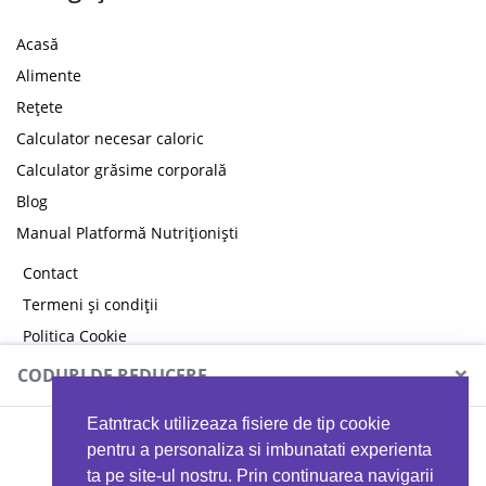
Acasă
Alimente
Rețete
Calculator necesar caloric
Calculator grăsime corporală
Blog
Manual Platformă Nutriționiști
Contact
Termeni și condiții
Politica Cookie
Politica de confidențialitate
×
CODURI DE REDUCERE
Eatntrack utilizeaza fisiere de tip cookie
MYPROTEIN
pentru a personaliza si imbunatati experienta
ta pe site-ul nostru. Prin continuarea navigarii