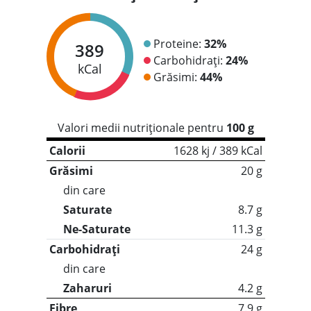
Proteine:
32%
389
Carbohidrați:
24%
kCal
Grăsimi:
44%
Valori medii nutriționale pentru
100 g
Calorii
1628 kj / 389 kCal
Grăsimi
20 g
din care
Saturate
8.7 g
Ne-Saturate
11.3 g
Carbohidrați
24 g
din care
Zaharuri
4.2 g
Fibre
7.9 g