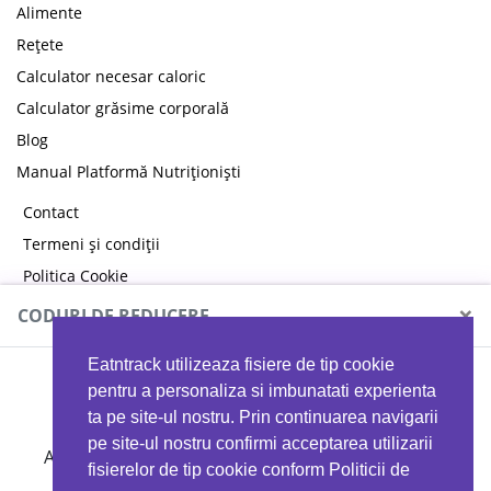
Alimente
Rețete
Calculator necesar caloric
Calculator grăsime corporală
Blog
Manual Platformă Nutriționiști
Contact
Termeni și condiții
Politica Cookie
Politica de confidențialitate
×
CODURI DE REDUCERE
Eatntrack utilizeaza fisiere de tip cookie
MYPROTEIN
pentru a personaliza si imbunatati experienta
ta pe site-ul nostru. Prin continuarea navigarii
pe site-ul nostru confirmi acceptarea utilizarii
Ai
40%
reducere la orice comandă folosind codul
fisierelor de tip cookie conform Politicii de
EATTRACK