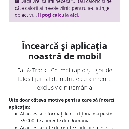
Dacă vrei să afli necesarul tău caloric și de
câte calorii ai nevoie zilnic pentru a-ți atinge
obiectivul,
îl poți calcula aici.
Încearcă și aplicația
noastră de mobil
Eat & Track - Cel mai rapid și ușor de
folosit jurnal de nutriție cu alimente
exclusiv din România
Uite doar câteva motive pentru care să încerci
aplicația:
Ai acces la informațiile nutriționale a peste
35.000 de alimente din România
Ai acces la sute de rețete și idei de mese cu