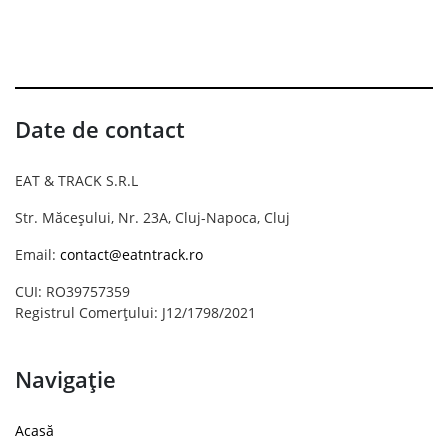
Date de contact
EAT & TRACK S.R.L
Str. Măceșului, Nr. 23A, Cluj-Napoca, Cluj
Email:
contact@eatntrack.ro
CUI: RO39757359
Registrul Comerțului: J12/1798/2021
Navigație
Acasă