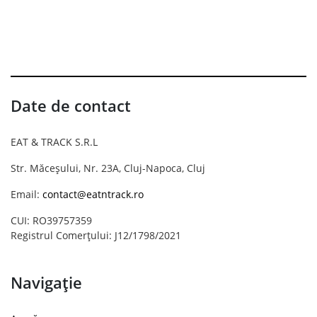
Date de contact
EAT & TRACK S.R.L
Str. Măceșului, Nr. 23A, Cluj-Napoca, Cluj
Email:
contact@eatntrack.ro
CUI: RO39757359
Registrul Comerțului: J12/1798/2021
Navigație