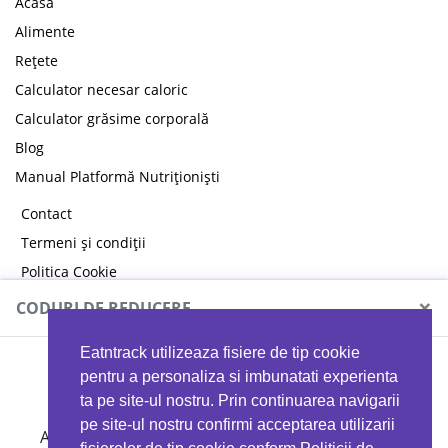
Acasă
Alimente
Rețete
Calculator necesar caloric
Calculator grăsime corporală
Blog
Manual Platformă Nutriționiști
Contact
Termeni și condiții
Politica Cookie
Politica de confidențialitate
×
CODURI DE REDUCERE
Eatntrack utilizeaza fisiere de tip cookie
MYPROTEIN
pentru a personaliza si imbunatati experienta
ta pe site-ul nostru. Prin continuarea navigarii
pe site-ul nostru confirmi acceptarea utilizarii
Ai
40%
reducere la orice comandă folosind codul