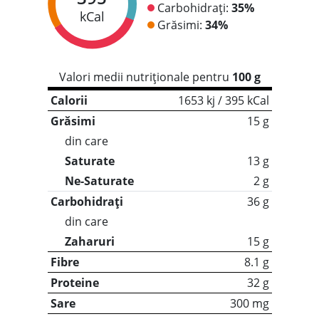
Carbohidrați:
35%
kCal
Grăsimi:
34%
Valori medii nutriționale pentru
100 g
Calorii
1653 kj / 395 kCal
Grăsimi
15 g
din care
Saturate
13 g
Ne-Saturate
2 g
Carbohidrați
36 g
din care
Zaharuri
15 g
Fibre
8.1 g
Proteine
32 g
Sare
300 mg