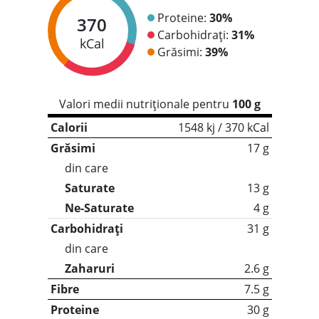
Proteine:
30%
370
Carbohidrați:
31%
kCal
Grăsimi:
39%
Valori medii nutriționale pentru
100 g
Calorii
1548 kj / 370 kCal
Grăsimi
17 g
din care
Saturate
13 g
Ne-Saturate
4 g
Carbohidrați
31 g
din care
Zaharuri
2.6 g
Fibre
7.5 g
Proteine
30 g