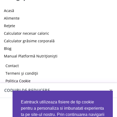
Acasă
Alimente
Rețete
Calculator necesar caloric
Calculator grăsime corporală
Blog
Manual Platformă Nutriționiști
Contact
Termeni și condiții
Politica Cookie
Politica de confidențialitate
×
CODURI DE REDUCERE
Eatntrack utilizeaza fisiere de tip cookie
MYPROTEIN
pentru a personaliza si imbunatati experienta
ta pe site-ul nostru. Prin continuarea navigarii