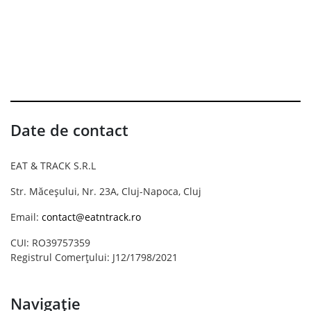
Date de contact
EAT & TRACK S.R.L
Str. Măceșului, Nr. 23A, Cluj-Napoca, Cluj
Email:
contact@eatntrack.ro
CUI: RO39757359
Registrul Comerțului: J12/1798/2021
Navigație