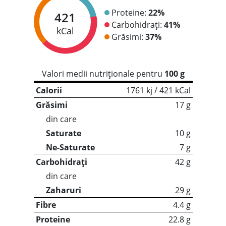
Proteine:
22%
421
Carbohidrați:
41%
kCal
Grăsimi:
37%
Valori medii nutriționale pentru
100 g
Calorii
1761 kj / 421 kCal
Grăsimi
17 g
din care
Saturate
10 g
Ne-Saturate
7 g
Carbohidrați
42 g
din care
Zaharuri
29 g
Fibre
4.4 g
Proteine
22.8 g