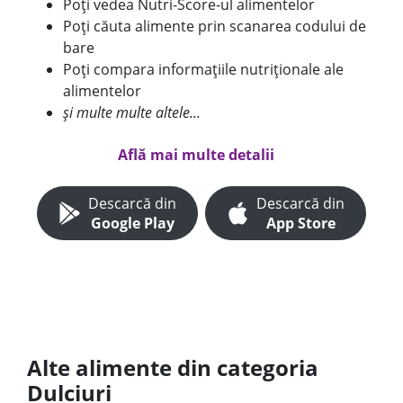
Poți vedea Nutri-Score-ul alimentelor
Poți căuta alimente prin scanarea codului de
bare
Poți compara informațiile nutriționale ale
alimentelor
și multe multe altele...
Află mai multe detalii
Descarcă din
Descarcă din
Google Play
App Store
Alte alimente din categoria
Dulciuri