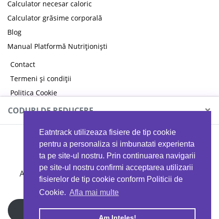
Calculator necesar caloric
Calculator grăsime corporală
Blog
Manual Platformă Nutriționiști
Contact
Termeni și condiții
Politica Cookie
Politica de confidențialitate
×
CODURI DE REDUCERE
Eatntrack utilizeaza fisiere de tip cookie
MYPROTEIN
pentru a personaliza si imbunatati experienta
ta pe site-ul nostru. Prin continuarea navigarii
pe site-ul nostru confirmi acceptarea utilizarii
Ai
40%
reducere la orice comandă folosind codul
fisierelor de tip cookie conform Politicii de
EATTRACK
Cookie.
Afla mai multe
Profită acum
Am Inteles!