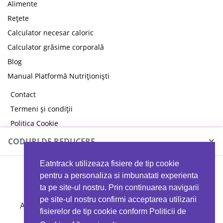
Alimente
Rețete
Calculator necesar caloric
Calculator grăsime corporală
Blog
Manual Platformă Nutriționiști
Contact
Termeni și condiții
Politica Cookie
Politica de confidențialitate
×
CODURI DE REDUCERE
Eatntrack utilizeaza fisiere de tip cookie
MYPROTEIN
pentru a personaliza si imbunatati experienta
ta pe site-ul nostru. Prin continuarea navigarii
pe site-ul nostru confirmi acceptarea utilizarii
Ai
40%
reducere la orice comandă folosind codul
fisierelor de tip cookie conform Politicii de
EATTRACK