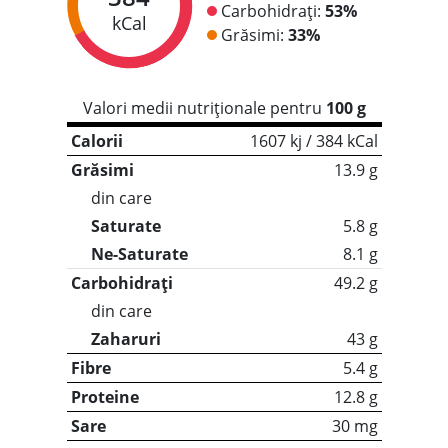
Carbohidrați:
53%
kCal
Grăsimi:
33%
Valori medii nutriționale pentru
100 g
Calorii
1607 kj / 384 kCal
Grăsimi
13.9 g
din care
Saturate
5.8 g
Ne-Saturate
8.1 g
Carbohidrați
49.2 g
din care
Zaharuri
43 g
Fibre
5.4 g
Proteine
12.8 g
Sare
30 mg