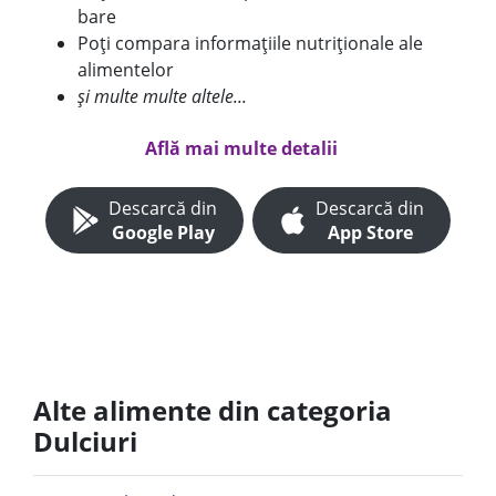
bare
Poți compara informațiile nutriționale ale
alimentelor
și multe multe altele...
Află mai multe detalii
Descarcă din
Descarcă din
Google Play
App Store
Alte alimente din categoria
Dulciuri