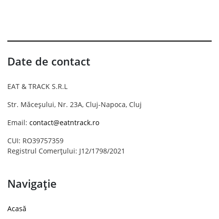
Date de contact
EAT & TRACK S.R.L
Str. Măceșului, Nr. 23A, Cluj-Napoca, Cluj
Email:
contact@eatntrack.ro
CUI: RO39757359
Registrul Comerțului: J12/1798/2021
Navigație
Acasă