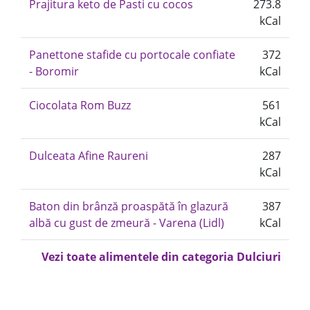
Prajitura keto de Pasti cu cocos
273.8
kCal
Panettone stafide cu portocale confiate
372
- Boromir
kCal
Ciocolata Rom Buzz
561
kCal
Dulceata Afine Raureni
287
kCal
Baton din brânză proaspătă în glazură
387
albă cu gust de zmeură - Varena (Lidl)
kCal
Vezi toate alimentele din categoria Dulciuri